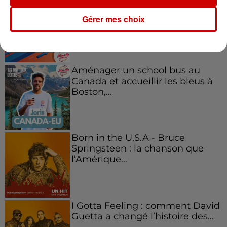
Kelly Massol, figure
emblématique de
Gérer mes choix
l'entrepreneuriat féminin
Aménager un school bus au
Canada et accueillir les bleus à
Boston,...
Born in the U.S.A - Bruce
Springsteen : la chanson que
l’Amérique...
I Gotta Feeling : comment David
Guetta a changé l’histoire des...