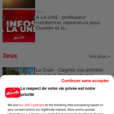
11h51
À LA UNE : professeur
condamné, repreneurs pour
Duralex et la...
Jeux
Voir plus
Le Duel - Gagnez vos entrées
pour l'un des zoos de nos
Continuer sans accepter
régions !
Le respect de votre vie privée est notre
priorité
Gagnez vos places pour le
We and
our (447) partners
do the following data processing based on
Festival du Roi Arthur 2026 !
your consent and/or our legitimate interest: Store and/or access
information on a device; Use limited data to select advertising; Create