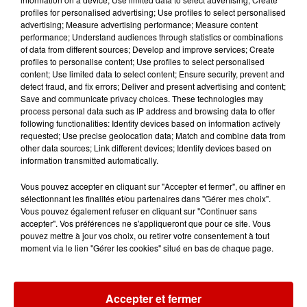
profiles for personalised advertising; Use profiles to select personalised
advertising; Measure advertising performance; Measure content
performance; Understand audiences through statistics or combinations
of data from different sources; Develop and improve services; Create
profiles to personalise content; Use profiles to select personalised
Gagnez vos entrées pour le
content; Use limited data to select content; Ensure security, prevent and
Musée du Sport Automobile au
detect fraud, and fix errors; Deliver and present advertising and content;
Mans !
Save and communicate privacy choices. These technologies may
process personal data such as IP address and browsing data to offer
following functionalities: Identify devices based on information actively
requested; Use precise geolocation data; Match and combine data from
other data sources; Link different devices; Identify devices based on
Destination Vacances - Gagnez
information transmitted automatically.
votre séjour en famille au cœur
de la...
Vous pouvez accepter en cliquant sur "Accepter et fermer", ou affiner en
sélectionnant les finalités et/ou partenaires dans "Gérer mes choix".
Vous pouvez également refuser en cliquant sur "Continuer sans
accepter". Vos préférences ne s'appliqueront que pour ce site. Vous
pouvez mettre à jour vos choix, ou retirer votre consentement à tout
moment via le lien "Gérer les cookies" situé en bas de chaque page.
Podcasts
Voir plus
Accepter et fermer