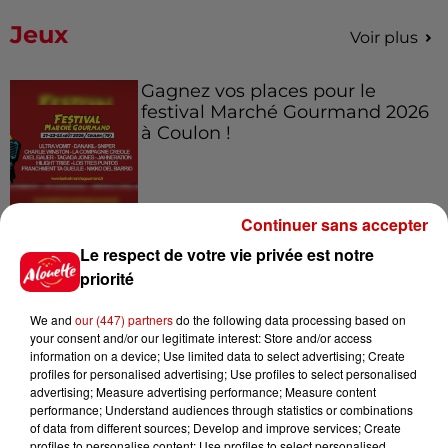
Jeux
Voir plus
Gagnez vos places pour le
festival Marché Gourmand 2026
à Coulon !
Continuer sans accepter
Le Duel - Gagnez vos entrées
pour l'un des zoos de nos
Le respect de votre vie privée est notre
régions !
priorité
We and
our (447) partners
do the following data processing based on
your consent and/or our legitimate interest: Store and/or access
Destination Vacances - Gagnez
information on a device; Use limited data to select advertising; Create
profiles for personalised advertising; Use profiles to select personalised
votre séjour en famille au cœur
advertising; Measure advertising performance; Measure content
de la...
performance; Understand audiences through statistics or combinations
of data from different sources; Develop and improve services; Create
profiles to personalise content; Use profiles to select personalised