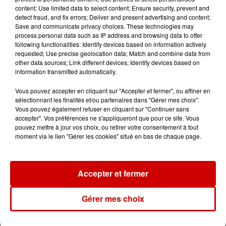
content; Use limited data to select content; Ensure security, prevent and
detect fraud, and fix errors; Deliver and present advertising and content;
Destination Vacances : inscrivez-
Save and communicate privacy choices. These technologies may
vous !
process personal data such as IP address and browsing data to offer
following functionalities: Identify devices based on information actively
requested; Use precise geolocation data; Match and combine data from
other data sources; Link different devices; Identify devices based on
information transmitted automatically.
Vous pouvez accepter en cliquant sur "Accepter et fermer", ou affiner en
sélectionnant les finalités et/ou partenaires dans "Gérer mes choix".
Podcasts
Voir plus
Vous pouvez également refuser en cliquant sur "Continuer sans
accepter". Vos préférences ne s'appliqueront que pour ce site. Vous
pouvez mettre à jour vos choix, ou retirer votre consentement à tout
Kelly Massol, figure
moment via le lien "Gérer les cookies" situé en bas de chaque page.
emblématique de
l'entrepreneuriat féminin
Accepter et fermer
Gérer mes choix
Aménager un school bus au
Canada et accueillir les bleus à
Boston,...