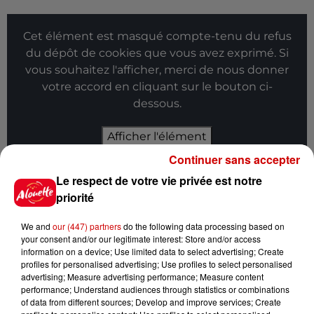
Cet élément est masqué compte-tenu du refus
du dépôt de cookies que vous avez exprimé. Si
vous souhaitez l'afficher, merci de nous donner
votre accord en cliquant sur le bouton ci-
dessous.
Afficher l'élément
Continuer sans accepter
Infos
Voir plus
Le respect de votre vie privée est notre
priorité
5 août 2026
Deux-Sèvres : grave accident
We and
our (447) partners
do the following data processing based on
entre une voiture et un minibus
your consent and/or our legitimate interest: Store and/or access
information on a device; Use limited data to select advertising; Create
profiles for personalised advertising; Use profiles to select personalised
advertising; Measure advertising performance; Measure content
performance; Understand audiences through statistics or combinations
of data from different sources; Develop and improve services; Create
5 août 2026