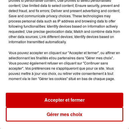
profiles to personalise content; Use profiles to select personalised
Violences conjugales : le chef
content; Use limited data to select content; Ensure security, prevent and
Jean Imbert (Top Chef) rattrapé
detect fraud, and fix errors; Deliver and present advertising and content;
par...
Save and communicate privacy choices. These technologies may
process personal data such as IP address and browsing data to offer
following functionalities: Identify devices based on information actively
requested; Use precise geolocation data; Match and combine data from
5 août 2026
other data sources; Link different devices; Identify devices based on
"Attention au démarchage
information transmitted automatically.
abusif" : la préfecture de la
Gironde...
Vous pouvez accepter en cliquant sur "Accepter et fermer", ou affiner en
sélectionnant les finalités et/ou partenaires dans "Gérer mes choix".
Vous pouvez également refuser en cliquant sur "Continuer sans
accepter". Vos préférences ne s'appliqueront que pour ce site. Vous
5 août 2026
pouvez mettre à jour vos choix, ou retirer votre consentement à tout
À LA UNE : incendie à La
moment via le lien "Gérer les cookies" situé en bas de chaque page.
Rochelle, mégaferme de
saumons et succès...
Accepter et fermer
Gérer mes choix
Jeux
Voir plus