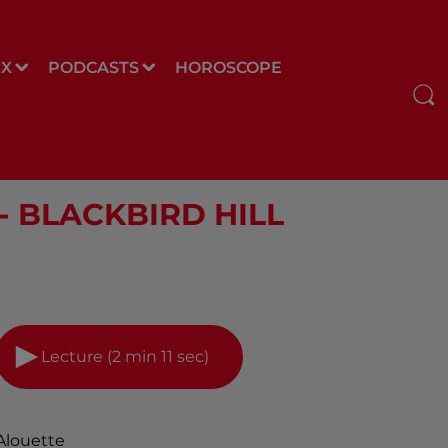
UX
PODCASTS
HOROSCOPE
3 - BLACKBIRD HILL
Lecture (2 min 11 sec)
Alouette