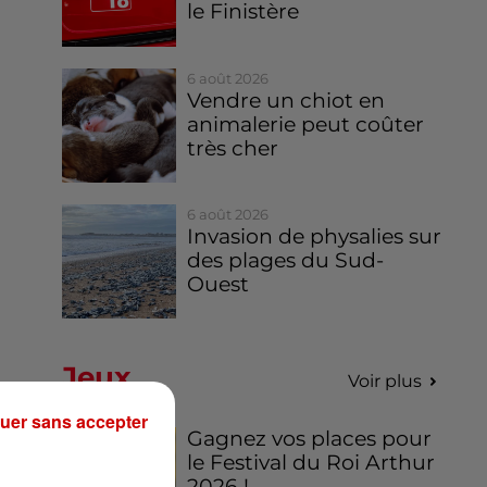
le Finistère
6 août 2026
Vendre un chiot en
animalerie peut coûter
très cher
6 août 2026
Invasion de physalies sur
des plages du Sud-
Ouest
Jeux
Voir plus
uer sans accepter
Gagnez vos places pour
le Festival du Roi Arthur
2026 !