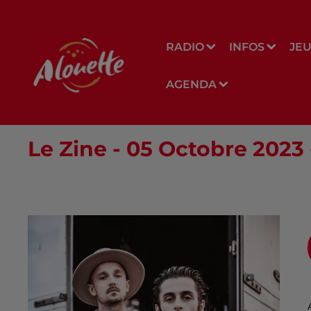
RADIO
INFOS
JE
AGENDA
Le Zine - 05 Octobre 202