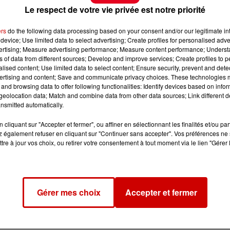
Le respect de votre vie privée est notre priorité
ers
do the following data processing based on your consent and/or our legitimate int
device; Use limited data to select advertising; Create profiles for personalised adver
vertising; Measure advertising performance; Measure content performance; Unders
ns of data from different sources; Develop and improve services; Create profiles to 
alised content; Use limited data to select content; Ensure security, prevent and detect
ertising and content; Save and communicate privacy choices. These technologies
and browsing data to offer following functionalities: Identify devices based on infor
eolocation data; Match and combine data from other data sources; Link different de
nsmitted automatically.
cliquant sur "Accepter et fermer", ou affiner en sélectionnant les finalités et/ou pa
 du dépôt de cookies que vous avez exprimé. Si vous
 également refuser en cliquant sur "Continuer sans accepter". Vos préférences ne 
tre à jour vos choix, ou retirer votre consentement à tout moment via le lien "Gérer 
 votre accord en cliquant sur le bouton ci-dessous.
her l'élément
Gérer mes choix
Accepter et fermer