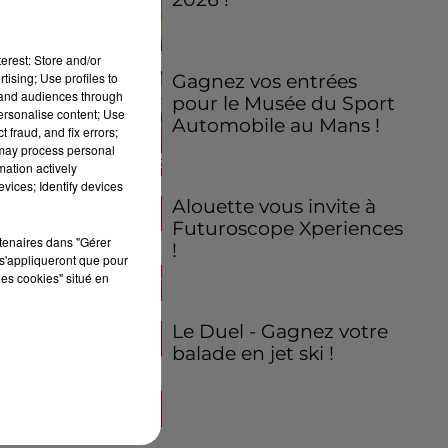
erest: Store and/or
tising; Use profiles to
Gagnez vos entrées
tand audiences through
pour le Musée du Sport
personalise content; Use
Automobile au Mans !
 fraud, and fix errors;
 may process personal
mation actively
vices; Identify devices
Alouette vous invite à
Futuroscope Xperiences
rtenaires dans "Gérer
!
s'appliqueront que pour
les cookies" situé en
Le Duel - Gagnez votre
balade en jet ski !