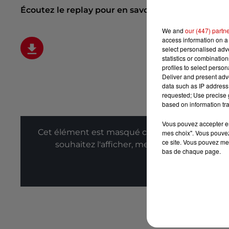
Écoutez le replay pour en savoir plus :
We and
our (447) partn
access information on a 
select personalised ad
statistics or combinatio
profiles to select person
Deliver and present adv
data such as IP address 
requested; Use precise g
based on information tra
Vous pouvez accepter en 
Cet élément est masqué compte-tenu du refus
mes choix". Vous pouvez
ce site. Vous pouvez met
souhaitez l'afficher, merci de nous donner
bas de chaque page.
Affic