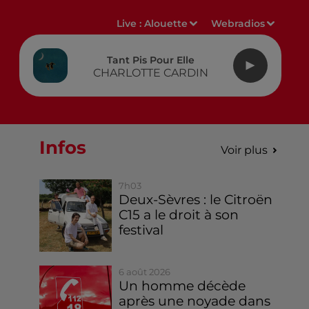
Live :
Alouette
Webradios
Tant Pis Pour Elle
CHARLOTTE CARDIN
Infos
Voir plus
7h03
Deux-Sèvres : le Citroën
C15 a le droit à son
festival
6 août 2026
Un homme décède
après une noyade dans