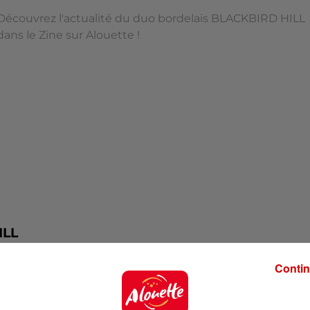
Découvrez l'actualité du duo bordelais BLACKBIRD HILL
dans le Zine sur Alouette !
ILL
Contin
roupes locaux !
 BLACKBIRD HILL !