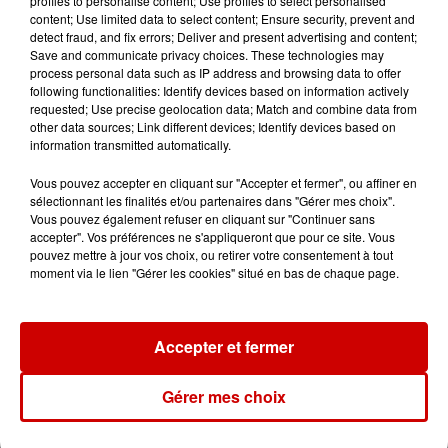
profiles to personalise content; Use profiles to select personalised
Disparition de Manon
content; Use limited data to select content; Ensure security, prevent and
Relandeau : sa mère réclame
detect fraud, and fix errors; Deliver and present advertising and content;
l’intervention...
Save and communicate privacy choices. These technologies may
process personal data such as IP address and browsing data to offer
following functionalities: Identify devices based on information actively
requested; Use precise geolocation data; Match and combine data from
10h31
other data sources; Link different devices; Identify devices based on
Corrèze : le Musée Jacques
information transmitted automatically.
Chirac cambriolé pour la
troisième fois...
Vous pouvez accepter en cliquant sur "Accepter et fermer", ou affiner en
sélectionnant les finalités et/ou partenaires dans "Gérer mes choix".
Vous pouvez également refuser en cliquant sur "Continuer sans
accepter". Vos préférences ne s'appliqueront que pour ce site. Vous
10h23
pouvez mettre à jour vos choix, ou retirer votre consentement à tout
Amel Bent en concert gratuit
moment via le lien "Gérer les cookies" situé en bas de chaque page.
dans l’Ouest
Accepter et fermer
Gérer mes choix
Jeux
Voir plus