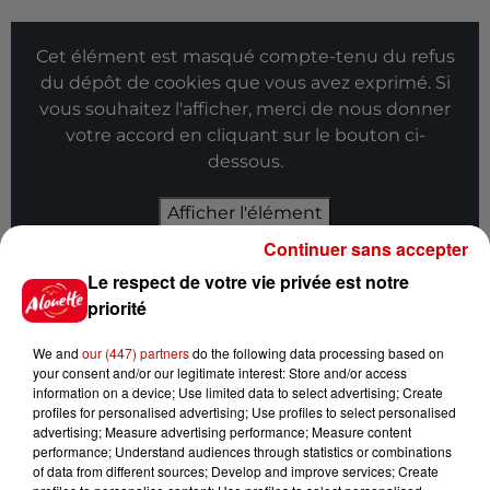
Cet élément est masqué compte-tenu du refus
du dépôt de cookies que vous avez exprimé. Si
vous souhaitez l'afficher, merci de nous donner
votre accord en cliquant sur le bouton ci-
dessous.
Afficher l'élément
Continuer sans accepter
Infos
Voir plus
Le respect de votre vie privée est notre
priorité
11h51
À LA UNE : affaire Manon
We and
our (447) partners
do the following data processing based on
Relandeau, musée cambriolé et
your consent and/or our legitimate interest: Store and/or access
Amel Bent en...
information on a device; Use limited data to select advertising; Create
profiles for personalised advertising; Use profiles to select personalised
advertising; Measure advertising performance; Measure content
performance; Understand audiences through statistics or combinations
of data from different sources; Develop and improve services; Create
11h18