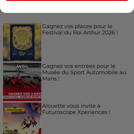
Jeux
Voir plus
Gagnez vos places pour le
Festival du Roi Arthur 2026 !
Gagnez vos entrées pour le
Musée du Sport Automobile au
Mans !
Alouette vous invite à
Futuroscope Xperiences !