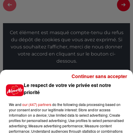
Cet élément est masqué compte-tenu du refus
du dépôt de cookies que vous avez exprimé. Si
vous souhaitez l'afficher, merci de nous donner
votre accord en cliquant sur le bouton ci-
dessous.
Afficher l'élément
Continuer sans accepter
Le respect de votre vie privée est notre
Infos
Voir plus
priorité
We and
our (447) partners
do the following data processing based on
11h51
your consent and/or our legitimate interest: Store and/or access
À LA UNE : professeur
information on a device; Use limited data to select advertising; Create
condamné, repreneurs pour
profiles for personalised advertising; Use profiles to select personalised
Duralex et la...
advertising; Measure advertising performance; Measure content
performance; Understand audiences through statistics or combinations