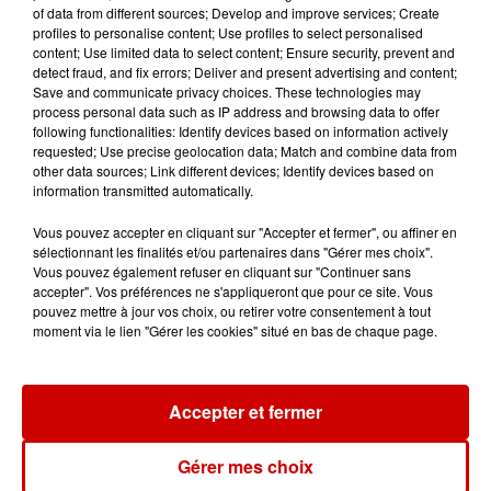
of data from different sources; Develop and improve services; Create
profiles to personalise content; Use profiles to select personalised
11h28
content; Use limited data to select content; Ensure security, prevent and
MARCHE DE LA COUTURE ET
detect fraud, and fix errors; Deliver and present advertising and content;
DES LOISIRS CREATIFS
Save and communicate privacy choices. These technologies may
process personal data such as IP address and browsing data to offer
following functionalities: Identify devices based on information actively
requested; Use precise geolocation data; Match and combine data from
other data sources; Link different devices; Identify devices based on
information transmitted automatically.
11h01
Un professeur du Maine-et-Loire
Vous pouvez accepter en cliquant sur "Accepter et fermer", ou affiner en
condamné pour des échanges...
sélectionnant les finalités et/ou partenaires dans "Gérer mes choix".
Vous pouvez également refuser en cliquant sur "Continuer sans
accepter". Vos préférences ne s'appliqueront que pour ce site. Vous
pouvez mettre à jour vos choix, ou retirer votre consentement à tout
moment via le lien "Gérer les cookies" situé en bas de chaque page.
10h10
Duralex : trois repreneurs
potentiels
Accepter et fermer
Gérer mes choix