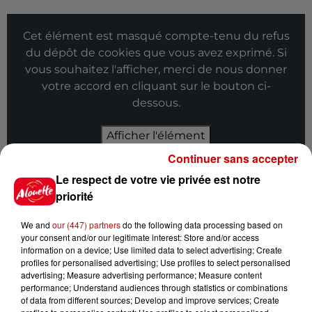
Cet élément est masqué compte-tenu du refus
du dépôt de cookies que vous avez exprimé. Si
vous souhaitez l'afficher, merci de nous donner
votre accord en cliquant sur le bouton ci-
dessous.
Afficher l'élément
Continuer sans accepter
Infos
Voir plus
Le respect de votre vie privée est notre
priorité
11h51
À LA UNE : incendies volontaires,
We and
our (447) partners
do the following data processing based on
accident à La Rochelle et Choc...
your consent and/or our legitimate interest: Store and/or access
information on a device; Use limited data to select advertising; Create
profiles for personalised advertising; Use profiles to select personalised
advertising; Measure advertising performance; Measure content
performance; Understand audiences through statistics or combinations
of data from different sources; Develop and improve services; Create
12h37