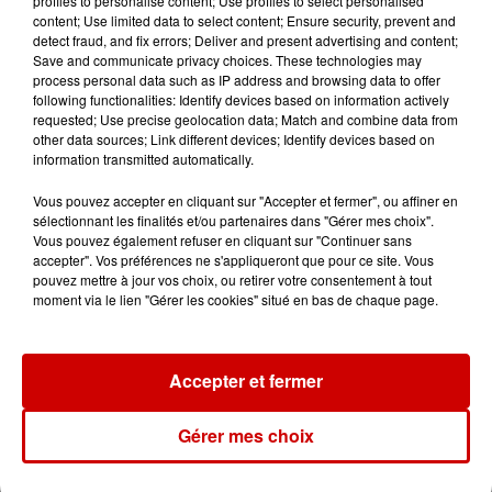
profiles to personalise content; Use profiles to select personalised
Bordeaux : un voleur traverse le
content; Use limited data to select content; Ensure security, prevent and
faux plafond de l'hôpital et...
detect fraud, and fix errors; Deliver and present advertising and content;
Save and communicate privacy choices. These technologies may
process personal data such as IP address and browsing data to offer
following functionalities: Identify devices based on information actively
requested; Use precise geolocation data; Match and combine data from
11h28
other data sources; Link different devices; Identify devices based on
Le Choc des terroirs : le Curé
information transmitted automatically.
Nantais ou le Chabichou du
Poitou ?...
Vous pouvez accepter en cliquant sur "Accepter et fermer", ou affiner en
sélectionnant les finalités et/ou partenaires dans "Gérer mes choix".
Vous pouvez également refuser en cliquant sur "Continuer sans
accepter". Vos préférences ne s'appliqueront que pour ce site. Vous
11h11
pouvez mettre à jour vos choix, ou retirer votre consentement à tout
Face aux aboiements de chiens
moment via le lien "Gérer les cookies" situé en bas de chaque page.
bruyants, cette commune de
l’Ouest...
Accepter et fermer
Gérer mes choix
Jeux
Voir plus