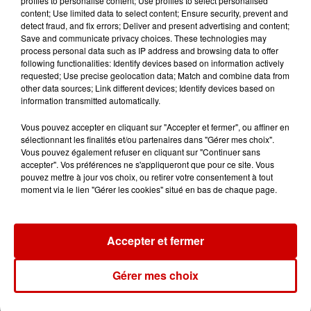
profiles to personalise content; Use profiles to select personalised
Royan : elle tente d’écraser son
content; Use limited data to select content; Ensure security, prevent and
ex-conjoint et dit regretter...
detect fraud, and fix errors; Deliver and present advertising and content;
Save and communicate privacy choices. These technologies may
process personal data such as IP address and browsing data to offer
following functionalities: Identify devices based on information actively
requested; Use precise geolocation data; Match and combine data from
8 août 2026
other data sources; Link different devices; Identify devices based on
Cambriolages : plus de 18 000
information transmitted automatically.
logements visités en juillet 2026,
en...
Vous pouvez accepter en cliquant sur "Accepter et fermer", ou affiner en
sélectionnant les finalités et/ou partenaires dans "Gérer mes choix".
Vous pouvez également refuser en cliquant sur "Continuer sans
accepter". Vos préférences ne s'appliqueront que pour ce site. Vous
7 août 2026
pouvez mettre à jour vos choix, ou retirer votre consentement à tout
Pape Léon XIV en France : quel
moment via le lien "Gérer les cookies" situé en bas de chaque page.
est son programme ?
Accepter et fermer
Gérer mes choix
Jeux
Voir plus