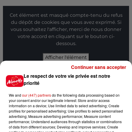
Cet élément est masqué compte-tenu du refus
du dépôt de cookies que vous avez exprimé. Si
vous souhaitez l'afficher, merci de nous donner
votre accord en cliquant sur le bouton ci-
dessous.
Afficher l'élément
Continuer sans accepter
Infos
Voir plus
Le respect de votre vie privée est notre
priorité
8 août 2026
Aide carburant pour les "grands
We and
our (447) partners
do the following data processing based on
rouleurs" : le délai pour la...
your consent and/or our legitimate interest: Store and/or access
information on a device; Use limited data to select advertising; Create
profiles for personalised advertising; Use profiles to select personalised
advertising; Measure advertising performance; Measure content
performance; Understand audiences through statistics or combinations
of data from different sources; Develop and improve services; Create
8 août 2026