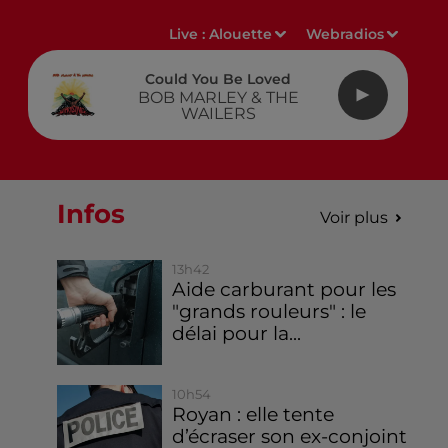
Live :
Alouette
Webradios
Could You Be Loved
BOB MARLEY & THE
WAILERS
Infos
Voir plus
13h42
Aide carburant pour les
"grands rouleurs" : le
délai pour la...
10h54
Royan : elle tente
d’écraser son ex-conjoint