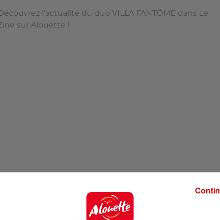
Découvrez l'actualité du duo VILLA FANTÔME dans Le
Zine sur Alouette !
Contin
roupes locaux !
 VILLA FANTÔME !