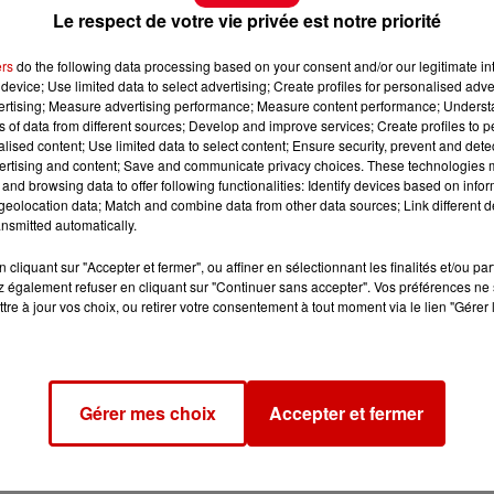
Le respect de votre vie privée est notre priorité
ers
do the following data processing based on your consent and/or our legitimate int
device; Use limited data to select advertising; Create profiles for personalised adver
vertising; Measure advertising performance; Measure content performance; Unders
ns of data from different sources; Develop and improve services; Create profiles to 
alised content; Use limited data to select content; Ensure security, prevent and detect
ertising and content; Save and communicate privacy choices. These technologies
and browsing data to offer following functionalities: Identify devices based on infor
eolocation data; Match and combine data from other data sources; Link different de
nsmitted automatically.
cliquant sur "Accepter et fermer", ou affiner en sélectionnant les finalités et/ou pa
 du dépôt de cookies que vous avez exprimé. Si vous
 également refuser en cliquant sur "Continuer sans accepter". Vos préférences ne 
tre à jour vos choix, ou retirer votre consentement à tout moment via le lien "Gérer 
 votre accord en cliquant sur le bouton ci-dessous.
her l'élément
Gérer mes choix
Accepter et fermer