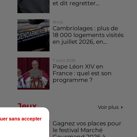
et dit regretter...
9h45
Cambriolages : plus de
18 000 logements visités
en juillet 2026, en...
7 août 2026
Pape Léon XIV en
France : quel est son
programme ?
Jeux
Voir plus
uer sans accepter
Gagnez vos places pour
le festival Marché
Gourmand 2026 à