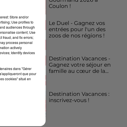
Coulon !
erest: Store and/or
tising; Use profiles to
Le Duel - Gagnez vos
tand audiences through
entrées pour l'un des
personalise content; Use
zoos de nos régions !
 fraud, and fix errors;
 may process personal
mation actively
vices; Identify devices
Destination Vacances -
Gagnez votre séjour en
rtenaires dans "Gérer
famille au cœur de la...
s'appliqueront que pour
les cookies" situé en
Destination Vacances :
inscrivez-vous !