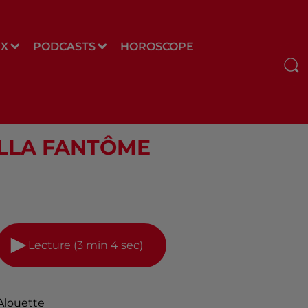
UX
PODCASTS
HOROSCOPE
 VILLA FANTÔME
Lecture (3 min 4 sec)
Alouette