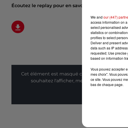
Écoutez le replay pour en savoir plus :
We and
our (447) partn
access information on a 
select personalised ad
statistics or combinatio
profiles to select person
Deliver and present adv
data such as IP address 
requested; Use precise g
based on information tra
Vous pouvez accepter en 
Cet élément est masqué compte-tenu du refus
mes choix". Vous pouvez
ce site. Vous pouvez met
souhaitez l'afficher, merci de nous donner
bas de chaque page.
Affic