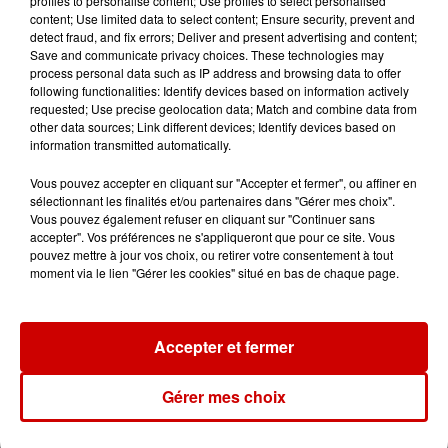
profiles to personalise content; Use profiles to select personalised
Incendies suspects en Deux-
content; Use limited data to select content; Ensure security, prevent and
Sèvres et en Maine-et-Loire :
detect fraud, and fix errors; Deliver and present advertising and content;
un...
Save and communicate privacy choices. These technologies may
process personal data such as IP address and browsing data to offer
following functionalities: Identify devices based on information actively
requested; Use precise geolocation data; Match and combine data from
8h49
other data sources; Link different devices; Identify devices based on
Rennes : enquête ouverte après
information transmitted automatically.
un accident impliquant un
conducteur...
Vous pouvez accepter en cliquant sur "Accepter et fermer", ou affiner en
sélectionnant les finalités et/ou partenaires dans "Gérer mes choix".
Vous pouvez également refuser en cliquant sur "Continuer sans
accepter". Vos préférences ne s'appliqueront que pour ce site. Vous
8 août 2026
pouvez mettre à jour vos choix, ou retirer votre consentement à tout
Aide carburant pour les "grands
moment via le lien "Gérer les cookies" situé en bas de chaque page.
rouleurs" : le délai pour la...
Accepter et fermer
Gérer mes choix
Jeux
Voir plus