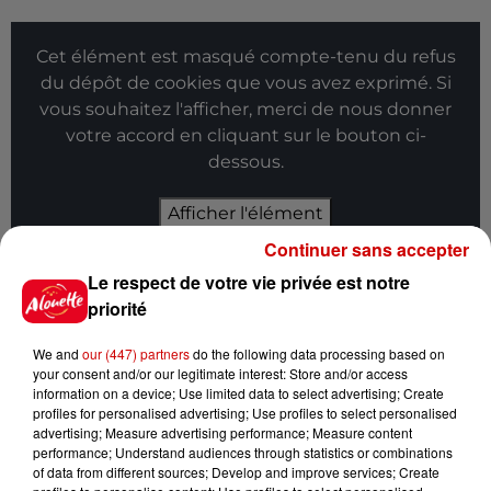
Cet élément est masqué compte-tenu du refus
du dépôt de cookies que vous avez exprimé. Si
vous souhaitez l'afficher, merci de nous donner
votre accord en cliquant sur le bouton ci-
dessous.
Afficher l'élément
Continuer sans accepter
Infos
Voir plus
Le respect de votre vie privée est notre
priorité
11h12
L’église de cette commune
We and
our (447) partners
do the following data processing based on
d’Indre-et-Loire a été
your consent and/or our legitimate interest: Store and/or access
cambriolée, deux...
information on a device; Use limited data to select advertising; Create
profiles for personalised advertising; Use profiles to select personalised
advertising; Measure advertising performance; Measure content
performance; Understand audiences through statistics or combinations
of data from different sources; Develop and improve services; Create
10h20