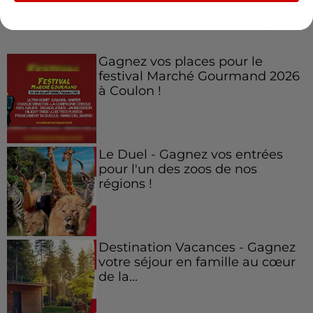
Jeux
Voir plus
Gagnez vos places pour le
festival Marché Gourmand 2026
à Coulon !
Le Duel - Gagnez vos entrées
pour l'un des zoos de nos
régions !
Destination Vacances - Gagnez
votre séjour en famille au cœur
de la...