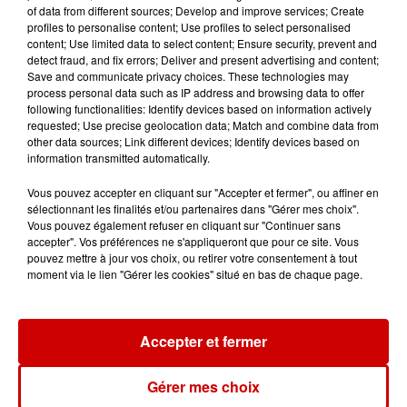
of data from different sources; Develop and improve services; Create
profiles to personalise content; Use profiles to select personalised
11h12
content; Use limited data to select content; Ensure security, prevent and
L’église de cette commune
detect fraud, and fix errors; Deliver and present advertising and content;
d’Indre-et-Loire a été
Save and communicate privacy choices. These technologies may
cambriolée, deux...
process personal data such as IP address and browsing data to offer
following functionalities: Identify devices based on information actively
requested; Use precise geolocation data; Match and combine data from
other data sources; Link different devices; Identify devices based on
information transmitted automatically.
10h20
Incendies suspects en Deux-
Vous pouvez accepter en cliquant sur "Accepter et fermer", ou affiner en
Sèvres et en Maine-et-Loire :
sélectionnant les finalités et/ou partenaires dans "Gérer mes choix".
un...
Vous pouvez également refuser en cliquant sur "Continuer sans
accepter". Vos préférences ne s'appliqueront que pour ce site. Vous
pouvez mettre à jour vos choix, ou retirer votre consentement à tout
moment via le lien "Gérer les cookies" situé en bas de chaque page.
8h49
Rennes : enquête ouverte après
un accident impliquant un
conducteur...
Accepter et fermer
Gérer mes choix