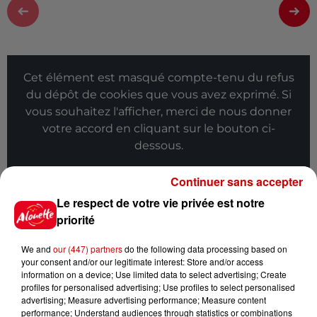
Cet élément est masqué compte-tenu du refus
du dépôt de cookies que vous avez exprimé. Si
vous souhaitez l'afficher, merci de nous donner
votre accord en cliquant sur le bouton ci-
dessous.
Afficher l'élément
Continuer sans accepter
Le respect de votre vie privée est notre
Infos
Voir plus
priorité
We and
our (447) partners
do the following data processing based on
12h41
your consent and/or our legitimate interest: Store and/or access
La comédienne rochefortaise
information on a device; Use limited data to select advertising; Create
Dominique Frot est décédée
profiles for personalised advertising; Use profiles to select personalised
advertising; Measure advertising performance; Measure content
performance; Understand audiences through statistics or combinations