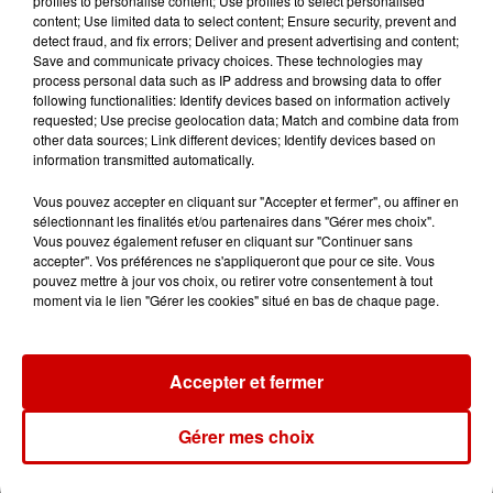
profiles to personalise content; Use profiles to select personalised
Royan : elle tente d’écraser son
content; Use limited data to select content; Ensure security, prevent and
ex-conjoint et dit regretter...
detect fraud, and fix errors; Deliver and present advertising and content;
Save and communicate privacy choices. These technologies may
process personal data such as IP address and browsing data to offer
following functionalities: Identify devices based on information actively
requested; Use precise geolocation data; Match and combine data from
8 août 2026
other data sources; Link different devices; Identify devices based on
Cambriolages : plus de 18 000
information transmitted automatically.
logements visités en juillet 2026,
en...
Vous pouvez accepter en cliquant sur "Accepter et fermer", ou affiner en
sélectionnant les finalités et/ou partenaires dans "Gérer mes choix".
Vous pouvez également refuser en cliquant sur "Continuer sans
accepter". Vos préférences ne s'appliqueront que pour ce site. Vous
7 août 2026
pouvez mettre à jour vos choix, ou retirer votre consentement à tout
Pape Léon XIV en France : quel
moment via le lien "Gérer les cookies" situé en bas de chaque page.
est son programme ?
Accepter et fermer
Gérer mes choix
Jeux
Voir plus