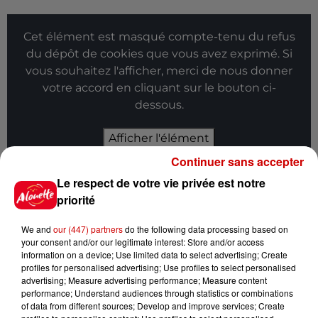
Cet élément est masqué compte-tenu du refus
du dépôt de cookies que vous avez exprimé. Si
vous souhaitez l'afficher, merci de nous donner
votre accord en cliquant sur le bouton ci-
dessous.
Afficher l'élément
Continuer sans accepter
Infos
Voir plus
Le respect de votre vie privée est notre
priorité
8 août 2026
Aide carburant pour les "grands
We and
our (447) partners
do the following data processing based on
rouleurs" : le délai pour la...
your consent and/or our legitimate interest: Store and/or access
information on a device; Use limited data to select advertising; Create
profiles for personalised advertising; Use profiles to select personalised
advertising; Measure advertising performance; Measure content
performance; Understand audiences through statistics or combinations
of data from different sources; Develop and improve services; Create
8 août 2026