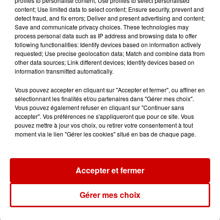
profiles to personalise content; Use profiles to select personalised
Un homme décède après une
content; Use limited data to select content; Ensure security, prevent and
noyade dans le Finistère
detect fraud, and fix errors; Deliver and present advertising and content;
Save and communicate privacy choices. These technologies may
process personal data such as IP address and browsing data to offer
following functionalities: Identify devices based on information actively
requested; Use precise geolocation data; Match and combine data from
6 août 2026
other data sources; Link different devices; Identify devices based on
Vendre un chiot en animalerie
information transmitted automatically.
peut coûter très cher
Vous pouvez accepter en cliquant sur "Accepter et fermer", ou affiner en
sélectionnant les finalités et/ou partenaires dans "Gérer mes choix".
Vous pouvez également refuser en cliquant sur "Continuer sans
accepter". Vos préférences ne s'appliqueront que pour ce site. Vous
6 août 2026
pouvez mettre à jour vos choix, ou retirer votre consentement à tout
Invasion de physalies sur des
moment via le lien "Gérer les cookies" situé en bas de chaque page.
plages du Sud-Ouest
Accepter et fermer
Gérer mes choix
Jeux
Voir plus