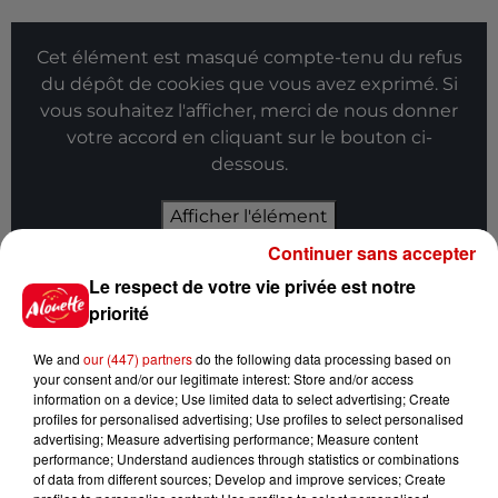
Cet élément est masqué compte-tenu du refus
du dépôt de cookies que vous avez exprimé. Si
vous souhaitez l'afficher, merci de nous donner
votre accord en cliquant sur le bouton ci-
dessous.
Afficher l'élément
Continuer sans accepter
Infos
Voir plus
Le respect de votre vie privée est notre
priorité
7h03
Deux-Sèvres : le Citroën C15 a le
We and
our (447) partners
do the following data processing based on
droit à son festival
your consent and/or our legitimate interest: Store and/or access
information on a device; Use limited data to select advertising; Create
profiles for personalised advertising; Use profiles to select personalised
advertising; Measure advertising performance; Measure content
performance; Understand audiences through statistics or combinations
of data from different sources; Develop and improve services; Create
6 août 2026