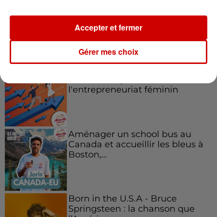
Accepter et fermer
Podcasts
Voir plus
Gérer mes choix
Kelly Massol, figure
emblématique de
l'entrepreneuriat féminin
Aménager un school bus au
Canada et accueillir les bleus à
Boston,...
Born in the U.S.A - Bruce
Springsteen : la chanson que