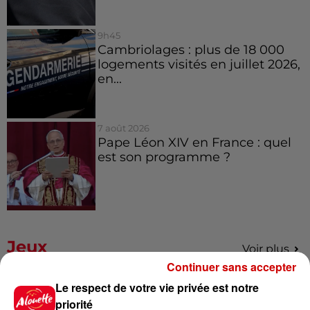
9h45
Cambriolages : plus de 18 000
logements visités en juillet 2026,
en...
7 août 2026
Pape Léon XIV en France : quel
est son programme ?
Jeux
Voir plus
Continuer sans accepter
Gagnez vos places pour le
Le respect de votre vie privée est notre
festival Marché Gourmand 2026
priorité