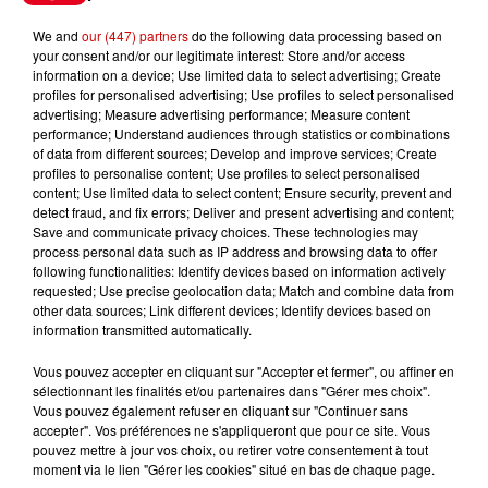
à Coulon !
We and
our (447) partners
do the following data processing based on
your consent and/or our legitimate interest: Store and/or access
information on a device; Use limited data to select advertising; Create
profiles for personalised advertising; Use profiles to select personalised
Le Duel - Gagnez vos entrées
advertising; Measure advertising performance; Measure content
pour l'un des zoos de nos
performance; Understand audiences through statistics or combinations
régions !
of data from different sources; Develop and improve services; Create
profiles to personalise content; Use profiles to select personalised
content; Use limited data to select content; Ensure security, prevent and
detect fraud, and fix errors; Deliver and present advertising and content;
Save and communicate privacy choices. These technologies may
Destination Vacances - Gagnez
process personal data such as IP address and browsing data to offer
following functionalities: Identify devices based on information actively
votre séjour en famille au cœur
requested; Use precise geolocation data; Match and combine data from
de la...
other data sources; Link different devices; Identify devices based on
information transmitted automatically.
Vous pouvez accepter en cliquant sur "Accepter et fermer", ou affiner en
sélectionnant les finalités et/ou partenaires dans "Gérer mes choix".
Destination Vacances : inscrivez-
Vous pouvez également refuser en cliquant sur "Continuer sans
vous !
accepter". Vos préférences ne s'appliqueront que pour ce site. Vous
pouvez mettre à jour vos choix, ou retirer votre consentement à tout
moment via le lien "Gérer les cookies" situé en bas de chaque page.