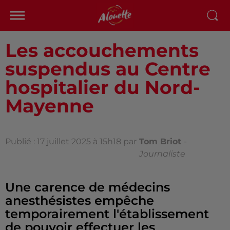
Les accouchements
suspendus au Centre
hospitalier du Nord-
Mayenne
Publié : 17 juillet 2025 à 15h18 par
Tom Briot
-
Journaliste
Une carence de médecins
anesthésistes empêche
temporairement l'établissement
de pouvoir effectuer les