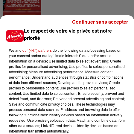
Continuer sans accepter
Le Duel - Gagnez vos entrées
pour l'un des zoos de nos
Le respect de votre vie privée est notre
régions !
priorité
We and
our (447) partners
do the following data processing based on
your consent and/or our legitimate interest: Store and/or access
information on a device; Use limited data to select advertising; Create
Destination Vacances - Gagnez
profiles for personalised advertising; Use profiles to select personalised
votre séjour en famille au cœur
advertising; Measure advertising performance; Measure content
de la...
performance; Understand audiences through statistics or combinations
of data from different sources; Develop and improve services; Create
profiles to personalise content; Use profiles to select personalised
content; Use limited data to select content; Ensure security, prevent and
detect fraud, and fix errors; Deliver and present advertising and content;
Save and communicate privacy choices. These technologies may
process personal data such as IP address and browsing data to offer
Podcasts
Voir plus
following functionalities: Identify devices based on information actively
requested; Use precise geolocation data; Match and combine data from
other data sources; Link different devices; Identify devices based on
Kelly Massol, figure
information transmitted automatically.