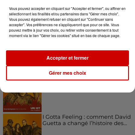
emblématique de
l'entrepreneuriat féminin
Vous pouvez accepter en cliquant sur "Accepter et fermer", ou affiner en
sélectionnant les finalités et/ou partenaires dans "Gérer mes choix".
Vous pouvez également refuser en cliquant sur "Continuer sans
accepter". Vos préférences ne s'appliqueront que pour ce site. Vous
pouvez mettre à jour vos choix, ou retirer votre consentement à tout
moment via le lien "Gérer les cookies" situé en bas de chaque page.
Aménager un school bus au
Canada et accueillir les bleus à
Boston,...
Accepter et fermer
Gérer mes choix
Born in the U.S.A - Bruce
Springsteen : la chanson que
l’Amérique...
I Gotta Feeling : comment David
Guetta a changé l’histoire des...