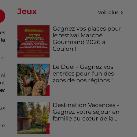
Jeux
Voir plus
Gagnez vos places pour
es
le festival Marché
la
Gourmand 2026 à
Coulon !
par
Le Duel - Gagnez vos
entrées pour l'un des
ni
zoos de nos régions !
ont
er
Destination Vacances -
ux
Gagnez votre séjour en
famille au cœur de la...
rre