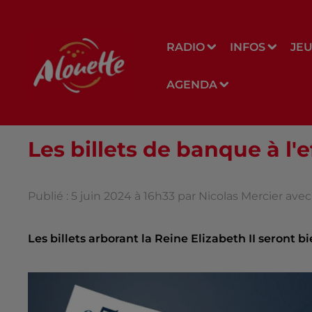
RADIO
INFOS
JE
AGENDA
Les billets de banque à l'e
Publié : 5 juin 2024 à 16h33 par Nicolas Mercier ave
Les billets arborant la Reine Elizabeth II seront bi