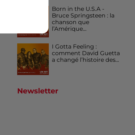
Born in the U.S.A -
Bruce Springsteen : la
chanson que
l’Amérique...
I Gotta Feeling :
comment David Guetta
a changé l’histoire des...
Newsletter