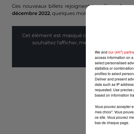
Ces nouveaux billets rejoignent les
pièces de m
décembre 2022
, quelques mois après la mort de s
Cet élément est masqué compte-tenu du refus
souhaitez l'afficher, merci de nous donner
We and
our (447) partn
Affic
access information on a 
select personalised ad
statistics or combinatio
profiles to select person
Deliver and present adv
data such as IP address 
requested; Use precise g
based on information tra
Vous pouvez accepter en 
mes choix". Vous pouvez
ce site. Vous pouvez met
bas de chaque page.