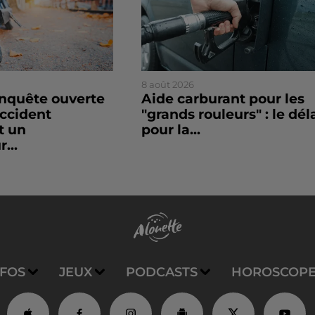
8 août 2026
enquête ouverte
Aide carburant pour les
accident
"grands rouleurs" : le dél
t un
pour la...
...
NFOS
JEUX
PODCASTS
HOROSCOP