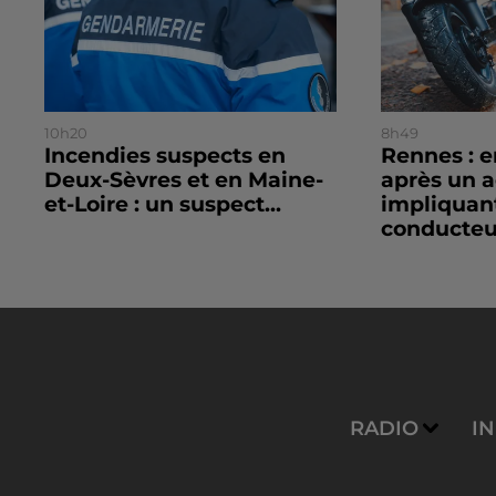
10h20
8h49
Incendies suspects en
Rennes : 
Deux-Sèvres et en Maine-
après un 
et-Loire : un suspect...
impliquan
conducteur
RADIO
I