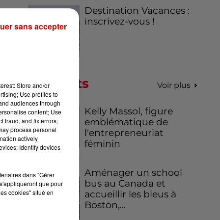
Destination Vacances :
 en
inscrivez-vous !
uer sans accepter
Podcasts
Voir plus
erest: Store and/or
tising; Use profiles to
tand audiences through
Kelly Massol, figure
personalise content; Use
 fraud, and fix errors;
emblématique de
 may process personal
l'entrepreneuriat
mation actively
féminin
vices; Identify devices
Aménager un school
rtenaires dans "Gérer
bus au Canada et
s'appliqueront que pour
les cookies" situé en
accueillir les bleus à
Boston,...