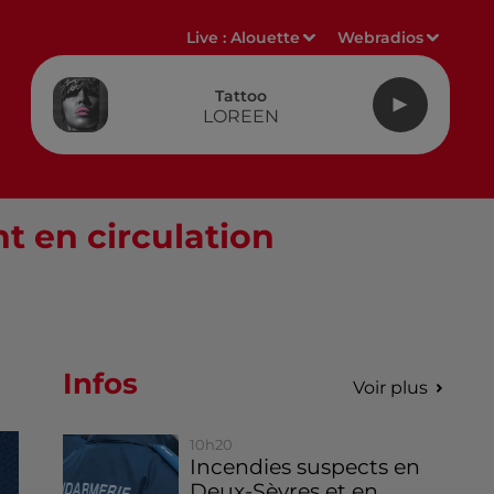
Live :
Alouette
Webradios
Tattoo
LOREEN
nt en circulation
Infos
Voir plus
10h20
Incendies suspects en
Deux-Sèvres et en