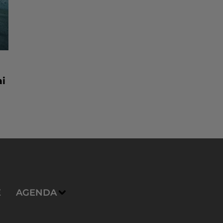
ai
E
AGENDA