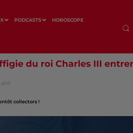
UX
PODCASTS
HOROSCOPE
ffigie du roi Charles III entre
c AFP
entôt collectors !