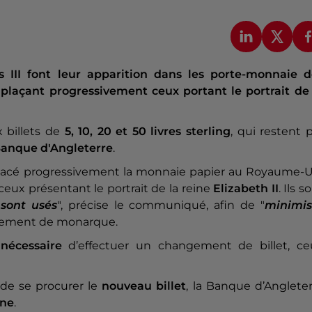
es III font leur apparition dans les porte-monnaie d
mplaçant progressivement ceux portant le portrait de 
 billets de
5, 10, 20 et 50 livres sterling
, qui restent 
anque d'Angleterre
.
lacé progressivement la monnaie papier au Royaume-U
 ceux présentant le portrait de la reine
Elizabeth II
. Ils s
sont usés
", précise le communiqué, afin de "
minimis
gement de monarque.
 nécessaire
d’effectuer un changement de billet, ce
de se procurer le
nouveau billet
, la Banque d’Anglete
nne
.