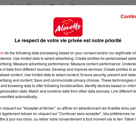
onnaie
à l'effigie de
Charles III
, entrées en circulation
a mère.
Contin
 du dépôt de cookies que vous avez exprimé. Si vous
Le respect de votre vie privée est notre priorité
 votre accord en cliquant sur le bouton ci-dessous.
ers
do the following data processing based on your consent and/or our legitimate int
her l'élément
device; Use limited data to select advertising; Create profiles for personalised adver
vertising; Measure advertising performance; Measure content performance; Unders
ns of data from different sources; Develop and improve services; Create profiles to 
alised content; Use limited data to select content; Ensure security, prevent and detect
ertising and content; Save and communicate privacy choices. These technologies
and browsing data to offer following functionalities: Identify devices based on infor
eolocation data; Match and combine data from other data sources; Link different de
nsmitted automatically.
cliquant sur "Accepter et fermer", ou affiner en sélectionnant les finalités et/ou pa
 également refuser en cliquant sur "Continuer sans accepter". Vos préférences ne 
tre à jour vos choix, ou retirer votre consentement à tout moment via le lien "Gérer 