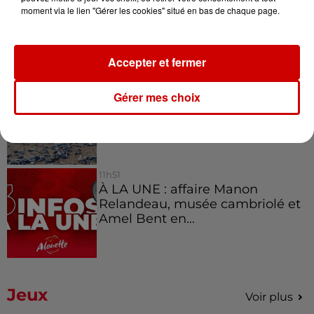
Vendre un chiot en animalerie
moment via le lien "Gérer les cookies" situé en bas de chaque page.
peut coûter très cher
Accepter et fermer
14h03
Invasion de physalies sur des
Gérer mes choix
plages du Sud-Ouest
11h51
À LA UNE : affaire Manon
Relandeau, musée cambriolé et
Amel Bent en...
Jeux
Voir plus