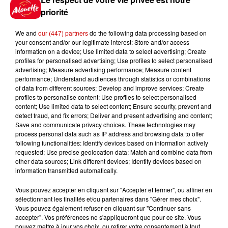
priorité
We and
our (447) partners
do the following data processing based on
your consent and/or our legitimate interest: Store and/or access
information on a device; Use limited data to select advertising; Create
profiles for personalised advertising; Use profiles to select personalised
advertising; Measure advertising performance; Measure content
performance; Understand audiences through statistics or combinations
of data from different sources; Develop and improve services; Create
profiles to personalise content; Use profiles to select personalised
Source : SNDV
content; Use limited data to select content; Ensure security, prevent and
detect fraud, and fix errors; Deliver and present advertising and content;
Infos
Voir plus
Save and communicate privacy choices. These technologies may
process personal data such as IP address and browsing data to offer
following functionalities: Identify devices based on information actively
15h30
requested; Use precise geolocation data; Match and combine data from
Un homme décède après une
other data sources; Link different devices; Identify devices based on
information transmitted automatically.
noyade dans le Finistère
Vous pouvez accepter en cliquant sur "Accepter et fermer", ou affiner en
sélectionnant les finalités et/ou partenaires dans "Gérer mes choix".
Vous pouvez également refuser en cliquant sur "Continuer sans
accepter". Vos préférences ne s'appliqueront que pour ce site. Vous
14h48
pouvez mettre à jour vos choix, ou retirer votre consentement à tout