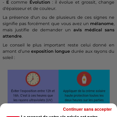
-
E
comme
Évolution
: il évolue et grossit, change
d'épaisseur et de couleur.
La présence d'un ou de plusieurs de ces signes ne
signifie pas forcément que vous avez un
mélanome
,
mais justifie de demander un
avis médical sans
attendre
.
Le conseil le plus important reste celui donné en
amont d’une
exposition longue
durée aux rayons du
soleil :
Continuer sans accepter
Le respect de votre vie privée est notre