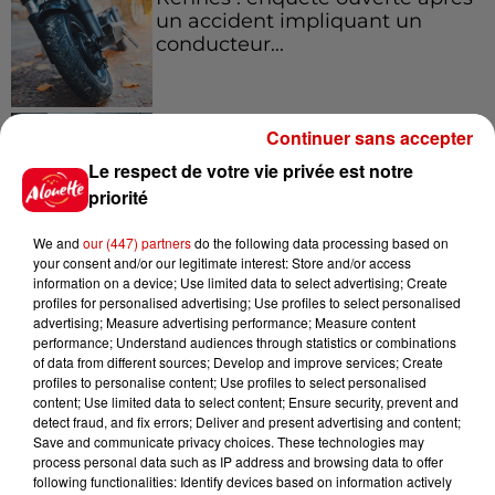
un accident impliquant un
conducteur...
8 août 2026
Continuer sans accepter
Aide carburant pour les "grands
rouleurs" : le délai pour la...
Le respect de votre vie privée est notre
priorité
We and
our (447) partners
do the following data processing based on
your consent and/or our legitimate interest: Store and/or access
information on a device; Use limited data to select advertising; Create
profiles for personalised advertising; Use profiles to select personalised
Jeux
Voir plus
advertising; Measure advertising performance; Measure content
performance; Understand audiences through statistics or combinations
of data from different sources; Develop and improve services; Create
Gagnez vos places pour le
profiles to personalise content; Use profiles to select personalised
festival Marché Gourmand 2026
content; Use limited data to select content; Ensure security, prevent and
à Coulon !
detect fraud, and fix errors; Deliver and present advertising and content;
Save and communicate privacy choices. These technologies may
process personal data such as IP address and browsing data to offer
following functionalities: Identify devices based on information actively