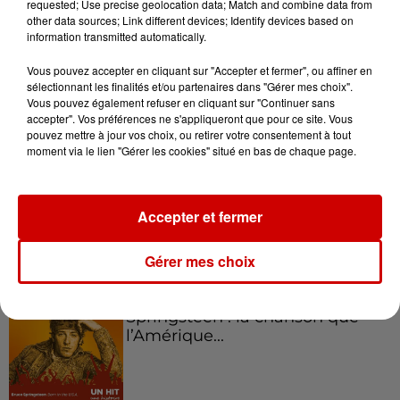
requested; Use precise geolocation data; Match and combine data from
Podcasts
Voir plus
other data sources; Link different devices; Identify devices based on
information transmitted automatically.
Kelly Massol, figure
Vous pouvez accepter en cliquant sur "Accepter et fermer", ou affiner en
emblématique de
sélectionnant les finalités et/ou partenaires dans "Gérer mes choix".
l'entrepreneuriat féminin
Vous pouvez également refuser en cliquant sur "Continuer sans
accepter". Vos préférences ne s'appliqueront que pour ce site. Vous
pouvez mettre à jour vos choix, ou retirer votre consentement à tout
moment via le lien "Gérer les cookies" situé en bas de chaque page.
Aménager un school bus au
Canada et accueillir les bleus à
Accepter et fermer
Boston,...
Gérer mes choix
Born in the U.S.A - Bruce
Springsteen : la chanson que
l’Amérique...