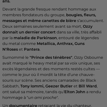
ans.
Devant la grande fresque rendant hommage aux
membres fondateurs du groupe,
bougies, fleurs,
messages et même canettes de bière
s’accumulent.
Deux semaines seulement avant sa mort,
Ozzy
donnait un dernier concert
dans sa ville, très affaibli
par la
maladie de Parkinson
, entouré de légendes
du metal comme
Metallica, Anthrax, Guns
N'Roses
et
Pantera
.
Surnommé le
"Prince des ténèbres"
, Ozzy Osbourne
avait marqué le heavy metal par sa voix unique, ses
excès légendaires et des moments restés cultes —
comme le jour où il mordit la tête d’une chauve-
souris sur scène. Ses anciens camarades de Black
Sabbath,
Tony Iommi, Geezer Butler
et
Bill Ward
,
ont salué sa mémoire, tandis qu’
Elton John
a rendu
hommage à "
un ami proche
".
Un
documentaire
retraçant la vie du chanteur,