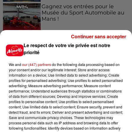
Gagnez vos entrées pour le
Musée du Sport Automobile au
Mans !
Continuer sans accepter
Le respect de votre vie privée est notre
Alouette vous invite à
Futuroscope Xperiences !
priorité
We and
our (447) partners
do the following data processing based on
your consent and/or our legitimate interest: Store and/or access
information on a device; Use limited data to select advertising; Create
profiles for personalised advertising; Use profiles to select personalised
Le Duel - Gagnez votre balade
advertising; Measure advertising performance; Measure content
en jet ski !
performance; Understand audiences through statistics or combinations
of data from different sources; Develop and improve services; Create
profiles to personalise content; Use profiles to select personalised
content; Use limited data to select content; Ensure security, prevent and
detect fraud, and fix errors; Deliver and present advertising and content;
Save and communicate privacy choices. These technologies may
process personal data such as IP address and browsing data to offer
following functionalities: Identify devices based on information actively