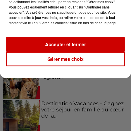
sélectionnant les finalités et/ou partenaires dans "Gérer mes choix".
Vous pouvez également refuser en cliquant sur "Continuer sans
Jeux
Voir plus
accepter". Vos préférences ne s'appliqueront que pour ce site. Vous
pouvez mettre à jour vos choix, ou retirer votre consentement à tout
moment via le lien "Gérer les cookies" situé en bas de chaque page.
Gagnez vos places pour le
festival Marché Gourmand 2026
à Coulon !
Accepter et fermer
Gérer mes choix
Le Duel - Gagnez vos entrées
pour l'un des zoos de nos
régions !
Destination Vacances - Gagnez
votre séjour en famille au cœur
de la...