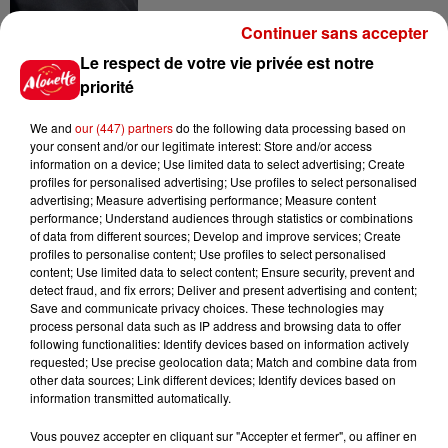
Continuer sans accepter
9h45
Cambriolages : plus de 18 000
Le respect de votre vie privée est notre
logements visités en juillet 2026,
priorité
en...
We and
our (447) partners
do the following data processing based on
your consent and/or our legitimate interest: Store and/or access
information on a device; Use limited data to select advertising; Create
7 août 2026
profiles for personalised advertising; Use profiles to select personalised
Pape Léon XIV en France : quel
advertising; Measure advertising performance; Measure content
est son programme ?
performance; Understand audiences through statistics or combinations
of data from different sources; Develop and improve services; Create
profiles to personalise content; Use profiles to select personalised
content; Use limited data to select content; Ensure security, prevent and
detect fraud, and fix errors; Deliver and present advertising and content;
Save and communicate privacy choices. These technologies may
7 août 2026
process personal data such as IP address and browsing data to offer
Limoges : un bébé d'un mois
following functionalities: Identify devices based on information actively
blessé dans un incendie, un
requested; Use precise geolocation data; Match and combine data from
appartement...
other data sources; Link different devices; Identify devices based on
information transmitted automatically.
Vous pouvez accepter en cliquant sur "Accepter et fermer", ou affiner en