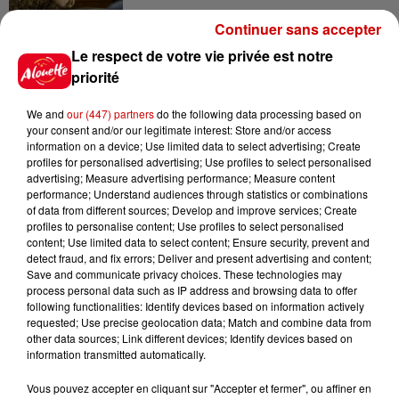
Continuer sans accepter
11h12
L’église de cette commune
Le respect de votre vie privée est notre
d’Indre-et-Loire a été
priorité
cambriolée, deux...
We and
our (447) partners
do the following data processing based on
your consent and/or our legitimate interest: Store and/or access
information on a device; Use limited data to select advertising; Create
10h20
profiles for personalised advertising; Use profiles to select personalised
Incendies suspects en Deux-
advertising; Measure advertising performance; Measure content
Sèvres et en Maine-et-Loire :
performance; Understand audiences through statistics or combinations
un...
of data from different sources; Develop and improve services; Create
profiles to personalise content; Use profiles to select personalised
content; Use limited data to select content; Ensure security, prevent and
detect fraud, and fix errors; Deliver and present advertising and content;
Save and communicate privacy choices. These technologies may
8h49
process personal data such as IP address and browsing data to offer
Rennes : enquête ouverte après
following functionalities: Identify devices based on information actively
un accident impliquant un
requested; Use precise geolocation data; Match and combine data from
conducteur...
other data sources; Link different devices; Identify devices based on
information transmitted automatically.
Vous pouvez accepter en cliquant sur "Accepter et fermer", ou affiner en