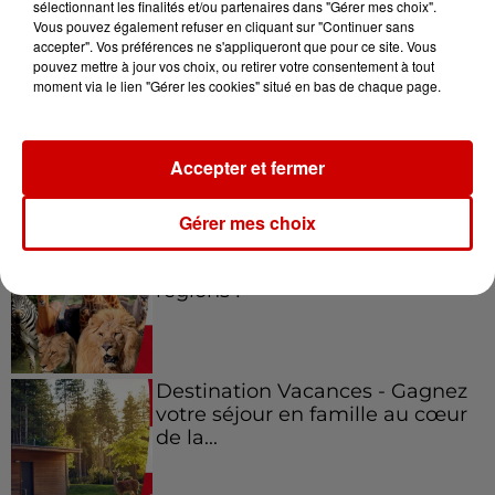
sélectionnant les finalités et/ou partenaires dans "Gérer mes choix".
Vous pouvez également refuser en cliquant sur "Continuer sans
Jeux
Voir plus
accepter". Vos préférences ne s'appliqueront que pour ce site. Vous
pouvez mettre à jour vos choix, ou retirer votre consentement à tout
moment via le lien "Gérer les cookies" situé en bas de chaque page.
Gagnez vos places pour le
festival Marché Gourmand 2026
à Coulon !
Accepter et fermer
Gérer mes choix
Le Duel - Gagnez vos entrées
pour l'un des zoos de nos
régions !
Destination Vacances - Gagnez
votre séjour en famille au cœur
de la...