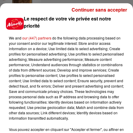
Continuer sans accepter
10h31
Corrèze : le Musée Jacques
Le respect de votre vie privée est notre
Chirac cambriolé pour la
priorité
troisième fois...
We and
our (447) partners
do the following data processing based on
your consent and/or our legitimate interest: Store and/or access
information on a device; Use limited data to select advertising; Create
10h23
profiles for personalised advertising; Use profiles to select personalised
Amel Bent en concert gratuit
advertising; Measure advertising performance; Measure content
dans l’Ouest
performance; Understand audiences through statistics or combinations
of data from different sources; Develop and improve services; Create
profiles to personalise content; Use profiles to select personalised
content; Use limited data to select content; Ensure security, prevent and
detect fraud, and fix errors; Deliver and present advertising and content;
Save and communicate privacy choices. These technologies may
5 août 2026
process personal data such as IP address and browsing data to offer
Deux-Sèvres : grave accident
following functionalities: Identify devices based on information actively
entre une voiture et un minibus
requested; Use precise geolocation data; Match and combine data from
other data sources; Link different devices; Identify devices based on
information transmitted automatically.
Vous pouvez accepter en cliquant sur "Accepter et fermer", ou affiner en