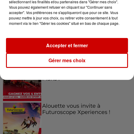
sélectionnant les finalités et/ou partenaires dans "Gérer mes choix".
Vous pouvez également refuser en cliquant sur "Continuer sans
Jeux
Voir plus
accepter". Vos préférences ne s'appliqueront que pour ce site. Vous
pouvez mettre à jour vos choix, ou retirer votre consentement à tout
moment via le lien "Gérer les cookies" situé en bas de chaque page.
Gagnez vos places pour le
Festival du Roi Arthur 2026 !
Accepter et fermer
Gérer mes choix
Gagnez vos entrées pour le
Musée du Sport Automobile au
Mans !
Alouette vous invite à
Futuroscope Xperiences !