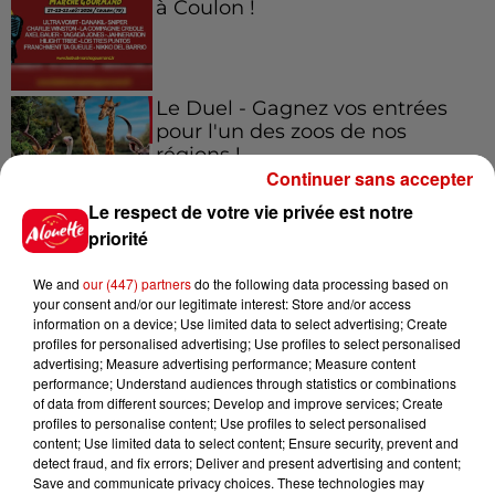
à Coulon !
Le Duel - Gagnez vos entrées
pour l'un des zoos de nos
régions !
Continuer sans accepter
Le respect de votre vie privée est notre
priorité
Destination Vacances - Gagnez
votre séjour en famille au cœur
We and
our (447) partners
do the following data processing based on
de la...
your consent and/or our legitimate interest: Store and/or access
information on a device; Use limited data to select advertising; Create
profiles for personalised advertising; Use profiles to select personalised
advertising; Measure advertising performance; Measure content
performance; Understand audiences through statistics or combinations
Destination Vacances : inscrivez-
of data from different sources; Develop and improve services; Create
profiles to personalise content; Use profiles to select personalised
vous !
content; Use limited data to select content; Ensure security, prevent and
detect fraud, and fix errors; Deliver and present advertising and content;
Save and communicate privacy choices. These technologies may