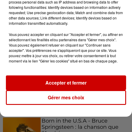
process personal data such as IP address and browsing data to offer
following functionalities: Identify devices based on information actively
requested; Use precise geolocation data; Match and combine data from
other data sources; Link different devices; Identify devices based on
information transmitted automatically.
Podcasts
Voir plus
Vous pouvez accepter en cliquant sur "Accepter et fermer", ou affiner en
sélectionnant les finalités et/ou partenaires dans "Gérer mes choix".
Kelly Massol, figure
Vous pouvez également refuser en cliquant sur "Continuer sans
emblématique de
accepter". Vos préférences ne s'appliqueront que pour ce site. Vous
l'entrepreneuriat féminin
pouvez mettre à jour vos choix, ou retirer votre consentement à tout
moment via le lien "Gérer les cookies" situé en bas de chaque page.
Aménager un school bus au
Accepter et fermer
Canada et accueillir les bleus à
Boston,...
Gérer mes choix
Born in the U.S.A - Bruce
Springsteen : la chanson que