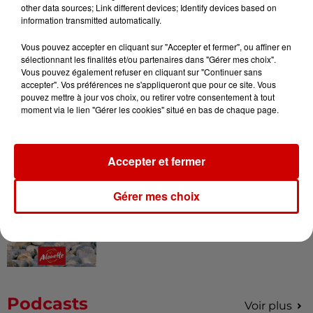
other data sources; Link different devices; Identify devices based on
pour l'un des zoos de nos
information transmitted automatically.
régions !
Vous pouvez accepter en cliquant sur "Accepter et fermer", ou affiner en
sélectionnant les finalités et/ou partenaires dans "Gérer mes choix".
Vous pouvez également refuser en cliquant sur "Continuer sans
accepter". Vos préférences ne s'appliqueront que pour ce site. Vous
Destination Vacances - Gagnez
pouvez mettre à jour vos choix, ou retirer votre consentement à tout
votre séjour en famille au cœur
moment via le lien "Gérer les cookies" situé en bas de chaque page.
de la...
Accepter et fermer
Destination Vacances : inscrivez-
Gérer mes choix
vous !
Podcasts
Voir plus