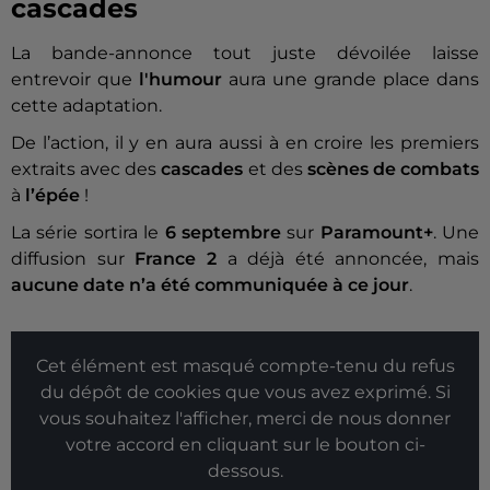
cascades
La bande-annonce tout juste dévoilée laisse
entrevoir que
l'humour
aura une grande place dans
cette adaptation.
De l’action, il y en aura aussi à en croire les premiers
extraits avec des
cascades
et des
scènes de combats
à
l’épée
!
La série sortira le
6 septembre
sur
Paramount+
. Une
diffusion sur
France 2
a déjà été annoncée, mais
aucune date n’a été communiquée à ce jour
.
Cet élément est masqué compte-tenu du refus
du dépôt de cookies que vous avez exprimé. Si
vous souhaitez l'afficher, merci de nous donner
votre accord en cliquant sur le bouton ci-
dessous.