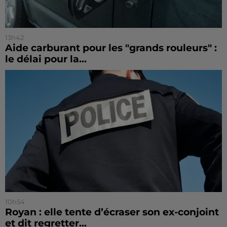
13h42
Aide carburant pour les "grands rouleurs" :
le délai pour la...
10h54
Royan : elle tente d’écraser son ex-conjoint
et dit regretter...