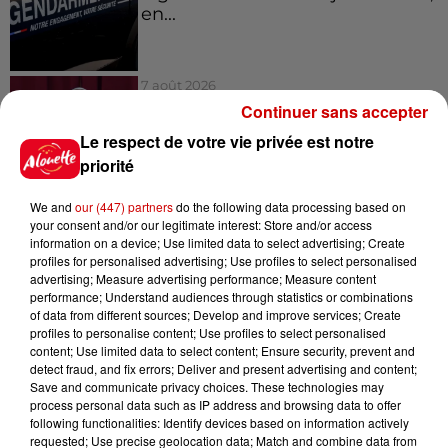
en...
7 août 2026
Pape Léon XIV en France : quel
Continuer sans accepter
est son programme ?
Le respect de votre vie privée est notre
priorité
We and
our (447) partners
do the following data processing based on
your consent and/or our legitimate interest: Store and/or access
information on a device; Use limited data to select advertising; Create
Jeux
Voir plus
profiles for personalised advertising; Use profiles to select personalised
advertising; Measure advertising performance; Measure content
performance; Understand audiences through statistics or combinations
Gagnez vos places pour le
of data from different sources; Develop and improve services; Create
festival Marché Gourmand 2026
profiles to personalise content; Use profiles to select personalised
content; Use limited data to select content; Ensure security, prevent and
à Coulon !
detect fraud, and fix errors; Deliver and present advertising and content;
Save and communicate privacy choices. These technologies may
process personal data such as IP address and browsing data to offer
following functionalities: Identify devices based on information actively
requested; Use precise geolocation data; Match and combine data from
Le Duel - Gagnez vos entrées