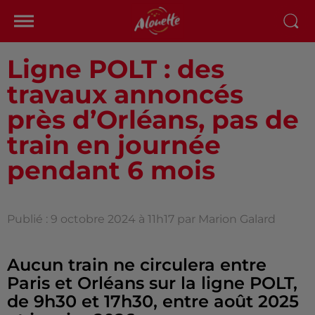
Ligne POLT : des
travaux annoncés
près d’Orléans, pas de
train en journée
pendant 6 mois
Publié : 9 octobre 2024 à 11h17 par Marion Galard
Aucun train ne circulera entre
Paris et Orléans sur la ligne POLT,
de 9h30 et 17h30, entre août 2025