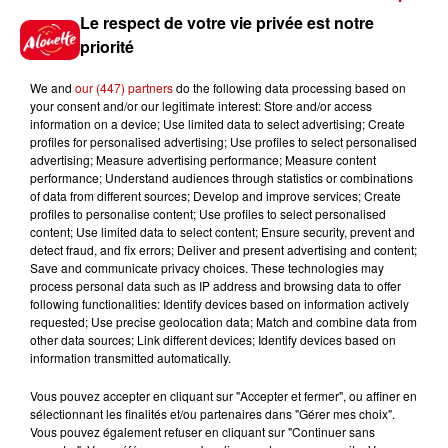
Jeux
Le respect de votre vie privée est notre
Voir plus
priorité
Gagnez vos places pour le
We and
our (447) partners
do the following data processing based on
festival Marché Gourmand 2026
your consent and/or our legitimate interest: Store and/or access
à Coulon !
information on a device; Use limited data to select advertising; Create
profiles for personalised advertising; Use profiles to select personalised
advertising; Measure advertising performance; Measure content
performance; Understand audiences through statistics or combinations
of data from different sources; Develop and improve services; Create
Le Duel - Gagnez vos entrées
profiles to personalise content; Use profiles to select personalised
pour l'un des zoos de nos
content; Use limited data to select content; Ensure security, prevent and
régions !
detect fraud, and fix errors; Deliver and present advertising and content;
Save and communicate privacy choices. These technologies may
process personal data such as IP address and browsing data to offer
following functionalities: Identify devices based on information actively
requested; Use precise geolocation data; Match and combine data from
Destination Vacances - Gagnez
other data sources; Link different devices; Identify devices based on
information transmitted automatically.
votre séjour en famille au cœur
de la...
Vous pouvez accepter en cliquant sur "Accepter et fermer", ou affiner en
sélectionnant les finalités et/ou partenaires dans "Gérer mes choix".
Vous pouvez également refuser en cliquant sur "Continuer sans