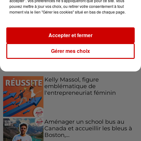
accepter". Vos préférences ne s'appliqueront que pour ce site. Vous
pouvez mettre à jour vos choix, ou retirer votre consentement à tout
Destination Vacances : inscrivez-
moment via le lien "Gérer les cookies" situé en bas de chaque page.
vous !
Accepter et fermer
Gérer mes choix
Podcasts
Voir plus
Kelly Massol, figure
emblématique de
l'entrepreneuriat féminin
Aménager un school bus au
Canada et accueillir les bleus à
Boston,...