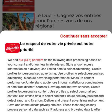
Le Duel - Gagnez vos entrées
pour l'un des zoos de nos
régions !
Continuer sans accepter
Le respect de votre vie privée est notre
Destination Vacances - Gagnez
priorité
votre séjour en famille au cœur
de la...
We and
our (447) partners
do the following data processing based on
your consent and/or our legitimate interest: Store and/or access
information on a device; Use limited data to select advertising; Create
profiles for personalised advertising; Use profiles to select personalised
advertising; Measure advertising performance; Measure content
Destination Vacances : inscrivez-
performance; Understand audiences through statistics or combinations
of data from different sources; Develop and improve services; Create
vous !
profiles to personalise content; Use profiles to select personalised
content; Use limited data to select content; Ensure security, prevent and
detect fraud, and fix errors; Deliver and present advertising and content;
Save and communicate privacy choices. These technologies may
process personal data such as IP address and browsing data to offer