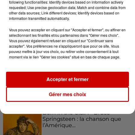
following functionalities: Identify devices based on information actively
requested; Use precise geolocation data; Match and combine data from
other data sources; Link different devices; Identify devices based on
Podcasts
Voir plus
information transmitted automatically.
Vous pouvez accepter en cliquant sur "Accepter et fermer", ou affiner en
Kelly Massol, figure
sélectionnant les finalités et/ou partenaires dans "Gérer mes choix".
emblématique de
Vous pouvez également refuser en cliquant sur "Continuer sans
l'entrepreneuriat féminin
accepter". Vos préférences ne s'appliqueront que pour ce site. Vous
pouvez mettre à jour vos choix, ou retirer votre consentement à tout
moment via le lien "Gérer les cookies" situé en bas de chaque page.
Aménager un school bus au
Canada et accueillir les bleus à
Accepter et fermer
Boston,...
Gérer mes choix
Born in the U.S.A - Bruce
Springsteen : la chanson que
l’Amérique...