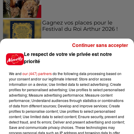
Gagnez vos places pour le
Festival du Roi Arthur 2026 !
Continuer sans accepter
Le respect de votre vie privée est notre
priorité
Gagnez vos entrées pour le
Musée du Sport Automobile au
We and
our (447) partners
do the following data processing based on
Mans !
your consent and/or our legitimate interest: Store and/or access
information on a device; Use limited data to select advertising; Create
profiles for personalised advertising; Use profiles to select personalised
advertising; Measure advertising performance; Measure content
performance; Understand audiences through statistics or combinations
Destination Vacances - Gagnez
of data from different sources; Develop and improve services; Create
votre séjour en famille au cœur
profiles to personalise content; Use profiles to select personalised
de la...
content; Use limited data to select content; Ensure security, prevent and
detect fraud, and fix errors; Deliver and present advertising and content;
Save and communicate privacy choices. These technologies may
process personal data such as IP address and browsing data to offer