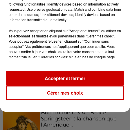
following functionalities: Identify devices based on information actively
requested; Use precise geolocation data; Match and combine data from
other data sources; Link different devices; Identify devices based on
Podcasts
Voir plus
information transmitted automatically.
Vous pouvez accepter en cliquant sur "Accepter et fermer", ou affiner en
Kelly Massol, figure
sélectionnant les finalités et/ou partenaires dans "Gérer mes choix".
emblématique de
Vous pouvez également refuser en cliquant sur "Continuer sans
accepter". Vos préférences ne s'appliqueront que pour ce site. Vous
l'entrepreneuriat féminin
pouvez mettre à jour vos choix, ou retirer votre consentement à tout
moment via le lien "Gérer les cookies" situé en bas de chaque page.
Aménager un school bus au
Accepter et fermer
Canada et accueillir les bleus à
Boston,...
Gérer mes choix
Born in the U.S.A - Bruce
Springsteen : la chanson que
l’Amérique...