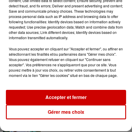
content; Use limited data to select content; Ensure security, prevent and
Destination Vacances : inscrivez-
detect fraud, and fix errors; Deliver and present advertising and content;
vous !
Save and communicate privacy choices. These technologies may
process personal data such as IP address and browsing data to offer
following functionalities: Identify devices based on information actively
requested; Use precise geolocation data; Match and combine data from
other data sources; Link different devices; Identify devices based on
information transmitted automatically.
Vous pouvez accepter en cliquant sur "Accepter et fermer", ou affiner en
Podcasts
sélectionnant les finalités et/ou partenaires dans "Gérer mes choix".
Voir plus
Vous pouvez également refuser en cliquant sur "Continuer sans
accepter". Vos préférences ne s'appliqueront que pour ce site. Vous
pouvez mettre à jour vos choix, ou retirer votre consentement à tout
Kelly Massol, figure
moment via le lien "Gérer les cookies" situé en bas de chaque page.
emblématique de
l'entrepreneuriat féminin
Accepter et fermer
Aménager un school bus au
Gérer mes choix
Canada et accueillir les bleus à
Boston,...