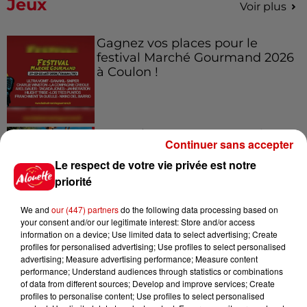
Jeux
Voir plus
Gagnez vos places pour le
festival Marché Gourmand 2026
à Coulon !
Le Duel - Gagnez vos entrées
Continuer sans accepter
pour l'un des zoos de nos
régions !
Le respect de votre vie privée est notre
priorité
We and
our (447) partners
do the following data processing based on
your consent and/or our legitimate interest: Store and/or access
Destination Vacances - Gagnez
information on a device; Use limited data to select advertising; Create
votre séjour en famille au cœur
profiles for personalised advertising; Use profiles to select personalised
de la...
advertising; Measure advertising performance; Measure content
performance; Understand audiences through statistics or combinations
of data from different sources; Develop and improve services; Create
profiles to personalise content; Use profiles to select personalised