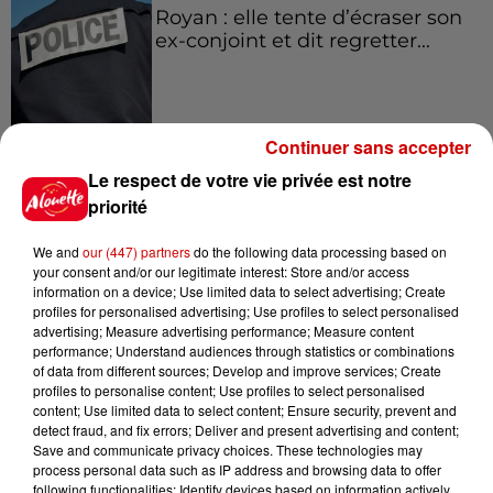
Royan : elle tente d’écraser son
ex-conjoint et dit regretter...
8 août 2026
Continuer sans accepter
Cambriolages : plus de 18 000
Le respect de votre vie privée est notre
logements visités en juillet 2026,
priorité
en...
We and
our (447) partners
do the following data processing based on
your consent and/or our legitimate interest: Store and/or access
information on a device; Use limited data to select advertising; Create
profiles for personalised advertising; Use profiles to select personalised
Jeux
advertising; Measure advertising performance; Measure content
Voir plus
performance; Understand audiences through statistics or combinations
of data from different sources; Develop and improve services; Create
Gagnez vos places pour le
profiles to personalise content; Use profiles to select personalised
content; Use limited data to select content; Ensure security, prevent and
festival Marché Gourmand 2026
detect fraud, and fix errors; Deliver and present advertising and content;
à Coulon !
Save and communicate privacy choices. These technologies may
process personal data such as IP address and browsing data to offer
following functionalities: Identify devices based on information actively