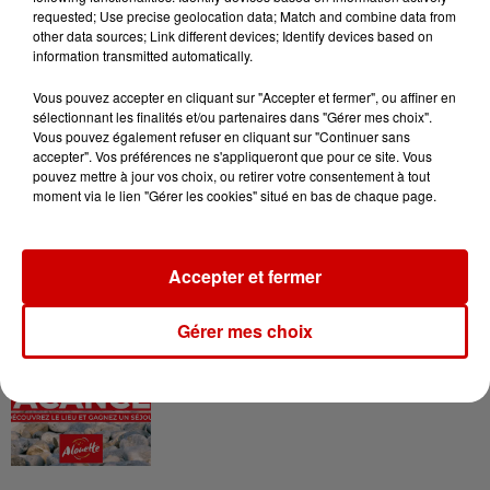
requested; Use precise geolocation data; Match and combine data from
other data sources; Link different devices; Identify devices based on
Le Duel - Gagnez vos entrées
information transmitted automatically.
pour l'un des zoos de nos
régions !
Vous pouvez accepter en cliquant sur "Accepter et fermer", ou affiner en
sélectionnant les finalités et/ou partenaires dans "Gérer mes choix".
Vous pouvez également refuser en cliquant sur "Continuer sans
accepter". Vos préférences ne s'appliqueront que pour ce site. Vous
pouvez mettre à jour vos choix, ou retirer votre consentement à tout
Destination Vacances - Gagnez
moment via le lien "Gérer les cookies" situé en bas de chaque page.
votre séjour en famille au cœur
de la...
Accepter et fermer
Gérer mes choix
Destination Vacances : inscrivez-
vous !