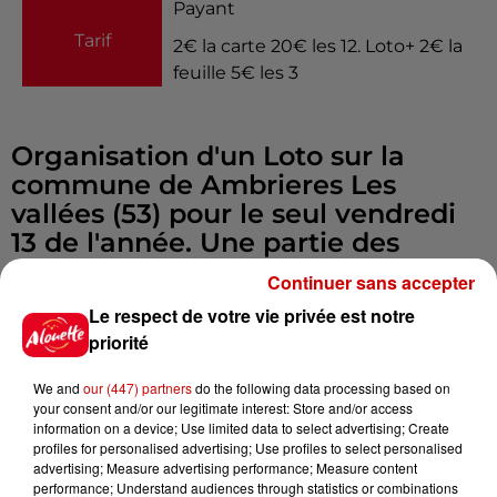
Payant
Tarif
2€ la carte 20€ les 12. Loto+ 2€ la
feuille 5€ les 3
Organisation d'un Loto sur la
commune de Ambrieres Les
vallées (53) pour le seul vendredi
13 de l'année. Une partie des
bénéfices sera versée à octobre
Continuer sans accepter
rose.
Le respect de votre vie privée est notre
Infos
Voir plus
priorité
We and
our (447) partners
do the following data processing based on
5 août 2026
your consent and/or our legitimate interest: Store and/or access
Deux-Sèvres : grave accident
information on a device; Use limited data to select advertising; Create
entre une voiture et un minibus
profiles for personalised advertising; Use profiles to select personalised
advertising; Measure advertising performance; Measure content
performance; Understand audiences through statistics or combinations