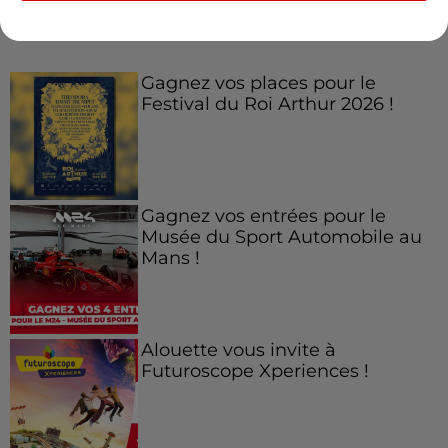
Jeux
Voir plus
Gagnez vos places pour le
Festival du Roi Arthur 2026 !
Gagnez vos entrées pour le
Musée du Sport Automobile au
Mans !
Alouette vous invite à
Futuroscope Xperiences !