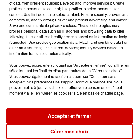
of data from different sources; Develop and improve services; Create
profiles to personalise content; Use profiles to select personalised
5 août 2026
content; Use limited data to select content; Ensure security, prevent and
Violences conjugales : le chef
detect fraud, and fix errors; Deliver and present advertising and content;
Jean Imbert (Top Chef) rattrapé
Save and communicate privacy choices. These technologies may
par...
process personal data such as IP address and browsing data to offer
following functionalities: Identify devices based on information actively
requested; Use precise geolocation data; Match and combine data from
other data sources; Link different devices; Identify devices based on
5 août 2026
information transmitted automatically.
"Attention au démarchage
abusif" : la préfecture de la
Vous pouvez accepter en cliquant sur "Accepter et fermer", ou affiner en
sélectionnant les finalités et/ou partenaires dans "Gérer mes choix".
Gironde...
Vous pouvez également refuser en cliquant sur "Continuer sans
accepter". Vos préférences ne s'appliqueront que pour ce site. Vous
pouvez mettre à jour vos choix, ou retirer votre consentement à tout
moment via le lien "Gérer les cookies" situé en bas de chaque page.
5 août 2026
À LA UNE : incendie à La
Rochelle, mégaferme de
saumons et succès...
Accepter et fermer
Gérer mes choix