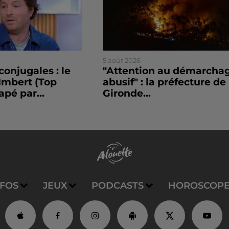
5 août 2026
conjugales : le
"Attention au démarcha
Imbert (Top
abusif" : la préfecture de 
apé par...
Gironde...
NFOS
JEUX
PODCASTS
HOROSCOP