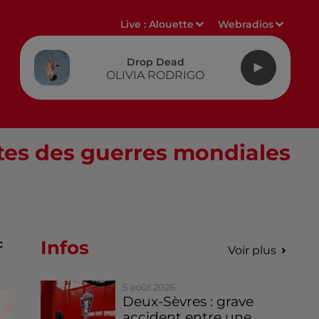
Live :
Alouette
Webradios
Drop Dead
OLIVIA RODRIGO
dates des guerres mondiales
Infos
c
Voir plus
5 août 2026
Deux-Sèvres : grave
accident entre une