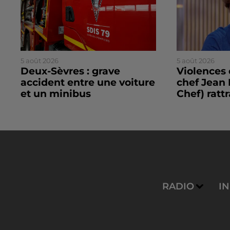
5 août 2026
5 août 2026
Deux-Sèvres : grave
Violences 
accident entre une voiture
chef Jean 
et un minibus
Chef) rattr
RADIO
I