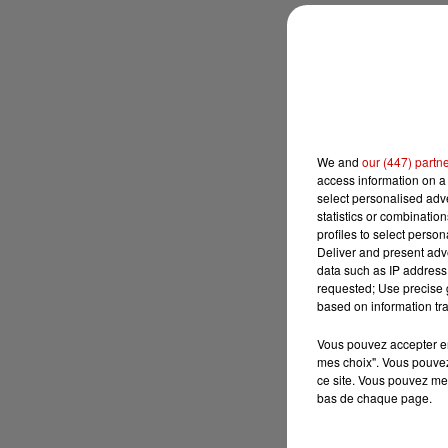
We and
our (447) partn
access information on a 
select personalised ad
statistics or combinatio
profiles to select person
Deliver and present adv
data such as IP address 
requested; Use precise g
based on information tra
Vous pouvez accepter en 
mes choix". Vous pouvez
ce site. Vous pouvez met
bas de chaque page.