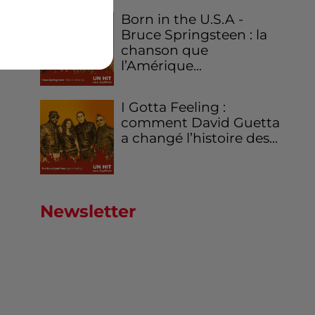
Born in the U.S.A -
Bruce Springsteen : la
chanson que
l’Amérique...
I Gotta Feeling :
comment David Guetta
a changé l’histoire des...
Newsletter