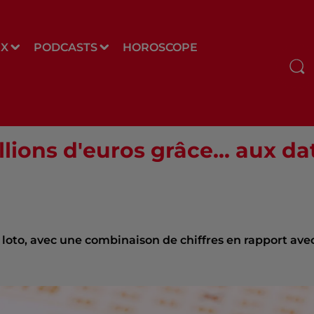
UX
PODCASTS
HOROSCOPE
llions d'euros grâce... aux 
 loto, avec une combinaison de chiffres en rapport ave