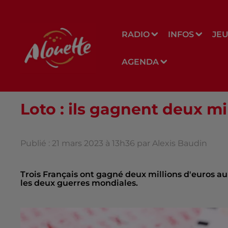
RADIO
INFOS
JE
AGENDA
Loto : ils gagnent deux mi
Publié : 21 mars 2023 à 13h36 par Alexis Baudin
Trois Français ont gagné deux millions d'euros au
les deux guerres mondiales.