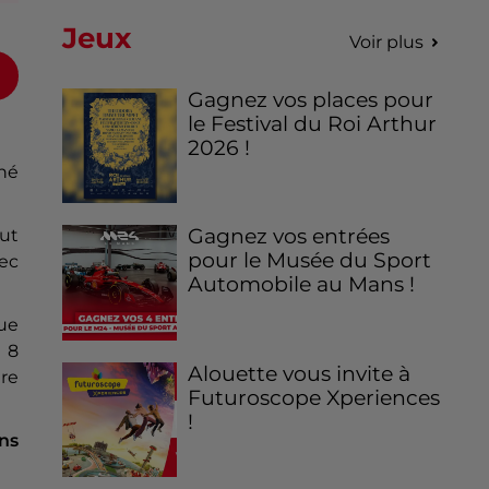
Jeux
Voir plus
Gagnez vos places pour
le Festival du Roi Arthur
2026 !
gné
Gagnez vos entrées
out
pour le Musée du Sport
vec
Automobile au Mans !
oue
e 8
Alouette vous invite à
ire
Futuroscope Xperiences
!
ns