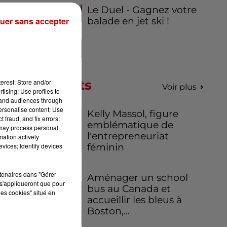
Le Duel - Gagnez votre
uer sans accepter
balade en jet ski !
Podcasts
erest: Store and/or
Voir plus
tising; Use profiles to
tand audiences through
personalise content; Use
Kelly Massol, figure
 fraud, and fix errors;
emblématique de
 may process personal
l'entrepreneuriat
mation actively
vices; Identify devices
féminin
rtenaires dans "Gérer
Aménager un school
s'appliqueront que pour
bus au Canada et
les cookies" situé en
accueillir les bleus à
Boston,...