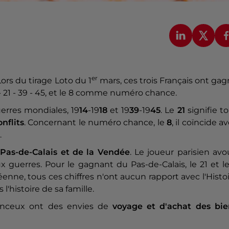
er
 Lors du tirage Loto du 1
mars, ces trois Français ont ga
 - 21 - 39 - 45, et le 8 comme numéro chance.
erres mondiales, 19
14
-19
18
et 19
39
-19
45
. Le
21
signifie t
nflits
. Concernant le numéro chance, le
8
, il coïncide a
.
 Pas-de-Calais et de la Vendée
. Le joueur parisien av
x guerres. Pour le gagnant du Pas-de-Calais, le 21 et l
enne, tous ces chiffres n'ont aucun rapport avec l'Histo
histoire de sa famille.
hanceux ont des envies de
voyage et d'achat des bie