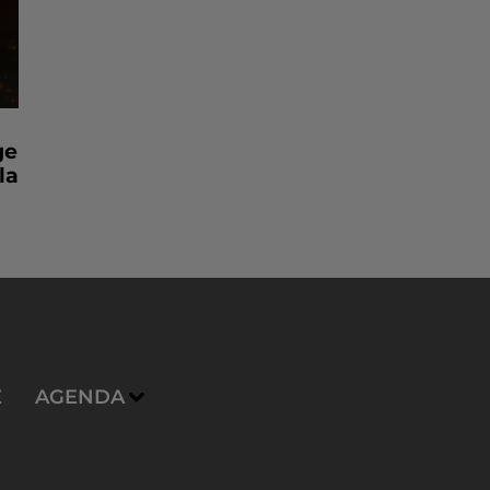
ge
la
E
AGENDA