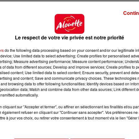
Contin
Le respect de votre vie privée est notre priorité
ers
do the following data processing based on your consent and/or our legitimate int
device; Use limited data to select advertising; Create profiles for personalised adver
vertising; Measure advertising performance; Measure content performance; Unders
ns of data from different sources; Develop and improve services; Create profiles to 
alised content; Use limited data to select content; Ensure security, prevent and detect
ertising and content; Save and communicate privacy choices. These technologies
and browsing data to offer following functionalities: Identify devices based on infor
eolocation data; Match and combine data from other data sources; Link different de
nsmitted automatically.
cliquant sur "Accepter et fermer", ou affiner en sélectionnant les finalités et/ou pa
 également refuser en cliquant sur "Continuer sans accepter". Vos préférences ne 
tre à jour vos choix, ou retirer votre consentement à tout moment via le lien "Gérer 