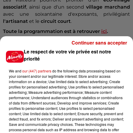
associatif
, ainsi que d'un second
village marchand
avec une soixantaine d'exposants, privilégiant
l'artisanat
et le
circuit court
.
Toute la programmation est à retrouver
ici
.
Infos
Continuer sans accepter
Voir plus
Le respect de votre vie privée est notre
priorité
8 août 2026
Aide carburant pour les "grands
rouleurs" : le délai pour la...
We and
our (447) partners
do the following data processing based on
your consent and/or our legitimate interest: Store and/or access
information on a device; Use limited data to select advertising; Create
profiles for personalised advertising; Use profiles to select personalised
advertising; Measure advertising performance; Measure content
performance; Understand audiences through statistics or combinations
8 août 2026
of data from different sources; Develop and improve services; Create
Royan : elle tente d’écraser son
profiles to personalise content; Use profiles to select personalised
ex-conjoint et dit regretter...
content; Use limited data to select content; Ensure security, prevent and
detect fraud, and fix errors; Deliver and present advertising and content;
Save and communicate privacy choices. These technologies may
process personal data such as IP address and browsing data to offer