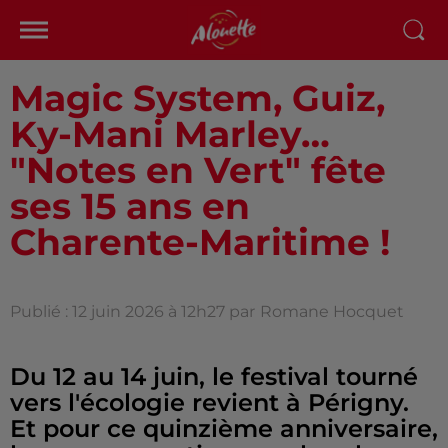
Magic System, Guiz,
Ky-Mani Marley…
"Notes en Vert" fête
ses 15 ans en
Charente-Maritime !
Publié : 12 juin 2026 à 12h27 par
Romane Hocquet
Du 12 au 14 juin, le festival tourné
vers l'écologie revient à Périgny.
Et pour ce quinzième anniversaire,