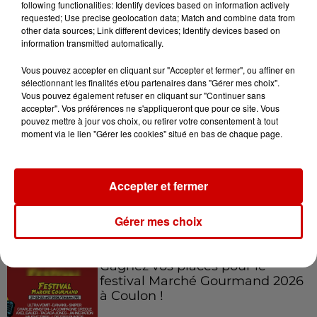
following functionalities: Identify devices based on information actively
8 août 2026
requested; Use precise geolocation data; Match and combine data from
Cambriolages : plus de 18 000
other data sources; Link different devices; Identify devices based on
logements visités en juillet 2026,
information transmitted automatically.
en...
Vous pouvez accepter en cliquant sur "Accepter et fermer", ou affiner en
sélectionnant les finalités et/ou partenaires dans "Gérer mes choix".
Vous pouvez également refuser en cliquant sur "Continuer sans
7 août 2026
accepter". Vos préférences ne s'appliqueront que pour ce site. Vous
Pape Léon XIV en France : quel
pouvez mettre à jour vos choix, ou retirer votre consentement à tout
est son programme ?
moment via le lien "Gérer les cookies" situé en bas de chaque page.
Accepter et fermer
Gérer mes choix
Jeux
Voir plus
Gagnez vos places pour le
festival Marché Gourmand 2026
à Coulon !