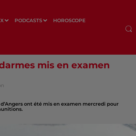
UX
PODCASTS
HOROSCOPE
endarmes mis en examen
on
 d’Angers ont été mis en examen mercredi pour
munitions.