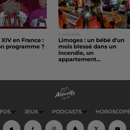
7 août 2026
XIV en France :
Limoges : un bébé d'un
son programme ?
mois blessé dans un
incendie, un
appartement...
NFOS
JEUX
PODCASTS
HOROSCOP