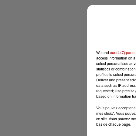
We and
our (447) partn
access information on a 
select personalised ad
statistics or combinatio
profiles to select person
Deliver and present adv
data such as IP address 
requested; Use precise g
based on information tra
Vous pouvez accepter en 
mes choix". Vous pouvez
ce site. Vous pouvez met
bas de chaque page.