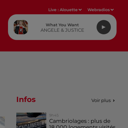
Live :
Alouette
Webradios
What You Want
ANGELE & JUSTICE
Infos
Voir plus
9h45
Cambriolages : plus de
18 000 logements visités