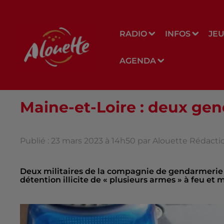
RADIO
INFOS
JE
AGENDA
Maine-et-Loire : deux g
Publié : 23 mars 2023 à 14h50 par Alouette Rédacti
Deux militaires de la compagnie de gendarmerie
détention illicite de « plusieurs armes » à feu et 