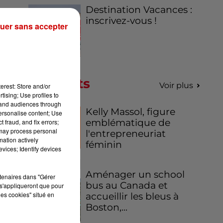
Destination Vacances :
inscrivez-vous !
uer sans accepter
Podcasts
Voir plus
erest: Store and/or
tising; Use profiles to
tand audiences through
Kelly Massol, figure
personalise content; Use
emblématique de
 fraud, and fix errors;
 may process personal
l'entrepreneuriat
mation actively
féminin
vices; Identify devices
Aménager un school
rtenaires dans "Gérer
bus au Canada et
s'appliqueront que pour
les cookies" situé en
accueillir les bleus à
Boston,...