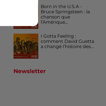
Born in the U.S.A -
Bruce Springsteen : la
chanson que
l’Amérique...
I Gotta Feeling :
comment David Guetta
a changé l’histoire des...
Newsletter