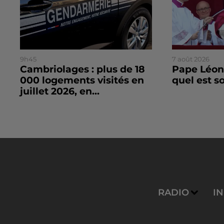
9h45
7 août 2026
Cambriolages : plus de 18
Pape Léon 
000 logements visités en
quel est 
juillet 2026, en...
RADIO
I