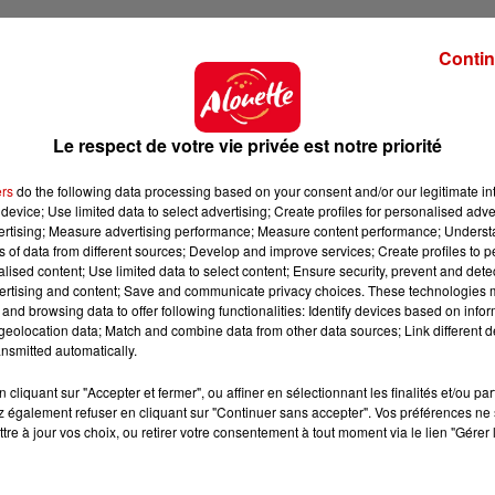
Contin
Le respect de votre vie privée est notre priorité
ers
do the following data processing based on your consent and/or our legitimate int
device; Use limited data to select advertising; Create profiles for personalised adver
vertising; Measure advertising performance; Measure content performance; Unders
ns of data from different sources; Develop and improve services; Create profiles to 
alised content; Use limited data to select content; Ensure security, prevent and detect
ertising and content; Save and communicate privacy choices. These technologies
and browsing data to offer following functionalities: Identify devices based on infor
eolocation data; Match and combine data from other data sources; Link different de
nsmitted automatically.
cliquant sur "Accepter et fermer", ou affiner en sélectionnant les finalités et/ou pa
 également refuser en cliquant sur "Continuer sans accepter". Vos préférences ne 
tre à jour vos choix, ou retirer votre consentement à tout moment via le lien "Gérer 