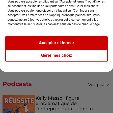
Vous pouvez accepter en cliquant sur "Accepter et fermer", ou affiner en
sélectionnant les finalités et/ou partenaires dans "Gérer mes choix".
Le Duel - Gagnez vos entrées
Vous pouvez également refuser en cliquant sur "Continuer sans
pour le parc animalier de votre
accepter". Vos préférences ne s'appliqueront que pour ce site. Vous
choix !
pouvez mettre à jour vos choix, ou retirer votre consentement à tout
moment via le lien "Gérer les cookies" situé en bas de chaque page.
Destination Vacances - Gagnez
Accepter et fermer
votre séjour en famille au cœur
de la...
Gérer mes choix
Podcasts
Voir plus
Kelly Massol, figure
emblématique de
l'entrepreneuriat féminin