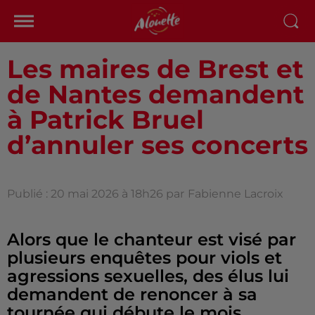
Les maires de Brest et
de Nantes demandent
à Patrick Bruel
d’annuler ses concerts
Publié : 20 mai 2026 à 18h26 par
Fabienne Lacroix
Alors que le chanteur est visé par
plusieurs enquêtes pour viols et
agressions sexuelles, des élus lui
demandent de renoncer à sa
tournée qui débute le mois