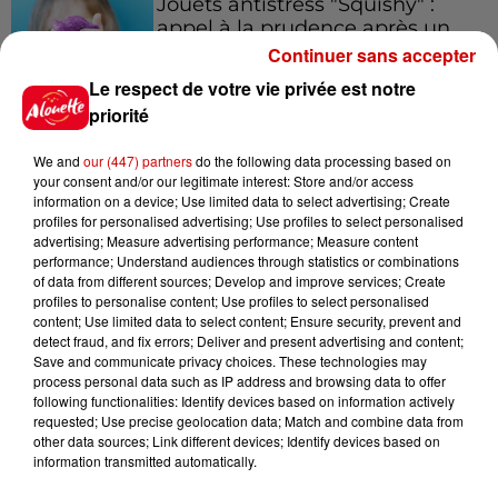
Jouets antistress "Squishy" :
appel à la prudence après un
incident
Continuer sans accepter
Le respect de votre vie privée est notre
priorité
We and
our (447) partners
do the following data processing based on
Jeux
Voir plus
your consent and/or our legitimate interest: Store and/or access
information on a device; Use limited data to select advertising; Create
profiles for personalised advertising; Use profiles to select personalised
Gagnez vos places pour
advertising; Measure advertising performance; Measure content
l'événement Ride the Show à
performance; Understand audiences through statistics or combinations
Morlaix !
of data from different sources; Develop and improve services; Create
profiles to personalise content; Use profiles to select personalised
content; Use limited data to select content; Ensure security, prevent and
detect fraud, and fix errors; Deliver and present advertising and content;
Save and communicate privacy choices. These technologies may
Gagnez vos places pour le
process personal data such as IP address and browsing data to offer
following functionalities: Identify devices based on information actively
festival Marché Gourmand 2026
requested; Use precise geolocation data; Match and combine data from
à Coulon !
other data sources; Link different devices; Identify devices based on
information transmitted automatically.