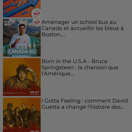
Aménager un school bus au
Canada et accueillir les bleus à
Boston,...
Born in the U.S.A - Bruce
Springsteen : la chanson que
l’Amérique...
I Gotta Feeling : comment David
Guetta a changé l’histoire des...