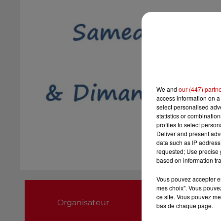
We and
our (447) partn
access information on a 
select personalised ad
statistics or combinatio
profiles to select person
Deliver and present adv
data such as IP address 
requested; Use precise g
based on information tra
Vous pouvez accepter en 
Association des fil
mes choix". Vous pouvez
ce site. Vous pouvez met
Organisateur
0666750121
bas de chaque page.
desfilsetdestissu