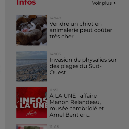
Infos
Voir plus
14h48
Vendre un chiot en
animalerie peut coûter
très cher
14h03
Invasion de physalies sur
des plages du Sud-
Ouest
11h51
À LA UNE : affaire
Manon Relandeau,
musée cambriolé et
Amel Bent en...
11h18