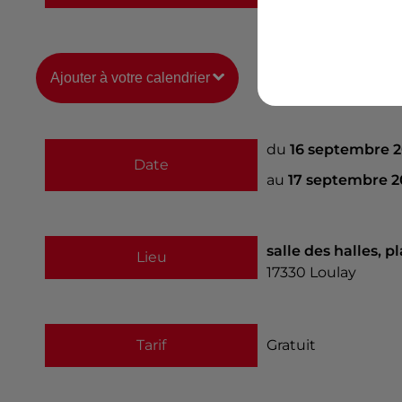
Ajouter à votre calendrier
du
16 septembre 
Date
au
17 septembre 2
salle des halles, 
Lieu
17330
Loulay
Tarif
Gratuit