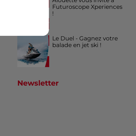
Alouette vous invite à
Futuroscope Xperiences
!
Le Duel - Gagnez votre
balade en jet ski !
Newsletter