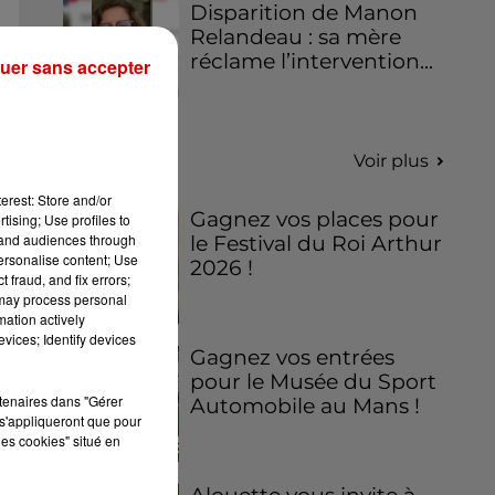
Disparition de Manon
Relandeau : sa mère
réclame l’intervention...
uer sans accepter
Jeux
Voir plus
erest: Store and/or
Gagnez vos places pour
tising; Use profiles to
tand audiences through
le Festival du Roi Arthur
personalise content; Use
2026 !
 fraud, and fix errors;
 may process personal
mation actively
vices; Identify devices
Gagnez vos entrées
pour le Musée du Sport
rtenaires dans "Gérer
Automobile au Mans !
s'appliqueront que pour
les cookies" situé en