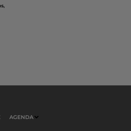
ns,
E
AGENDA