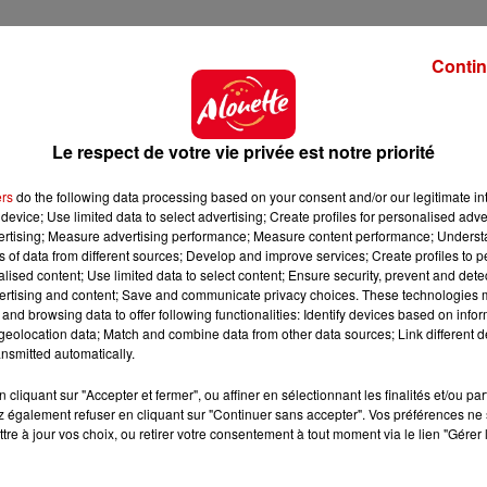
Contin
Le respect de votre vie privée est notre priorité
ers
do the following data processing based on your consent and/or our legitimate int
device; Use limited data to select advertising; Create profiles for personalised adver
vertising; Measure advertising performance; Measure content performance; Unders
ns of data from different sources; Develop and improve services; Create profiles to 
alised content; Use limited data to select content; Ensure security, prevent and detect
ertising and content; Save and communicate privacy choices. These technologies
and browsing data to offer following functionalities: Identify devices based on infor
eolocation data; Match and combine data from other data sources; Link different de
nsmitted automatically.
cliquant sur "Accepter et fermer", ou affiner en sélectionnant les finalités et/ou pa
s et des tissus
 également refuser en cliquant sur "Continuer sans accepter". Vos préférences ne 
tre à jour vos choix, ou retirer votre consentement à tout moment via le lien "Gérer 
s@gmail.com