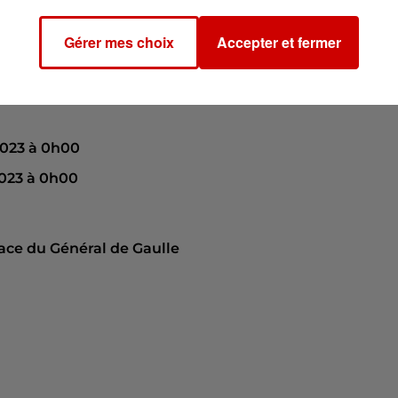
Gérer mes choix
Accepter et fermer
2023 à 0h00
023 à 0h00
place du Général de Gaulle