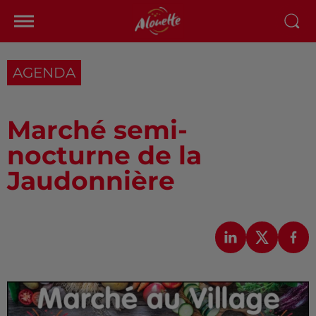
AGENDA
Marché semi-
nocturne de la
Jaudonnière