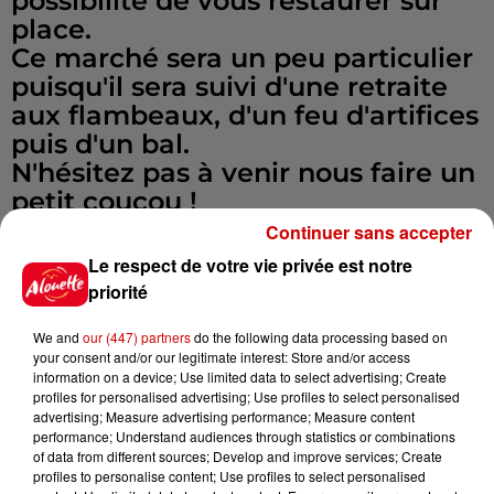
possibilité de vous restaurer sur
place.
Ce marché sera un peu particulier
puisqu'il sera suivi d'une retraite
aux flambeaux, d'un feu d'artifices
puis d'un bal.
N'hésitez pas à venir nous faire un
petit coucou !
Infos
Continuer sans accepter
Voir plus
Le respect de votre vie privée est notre
priorité
5 août 2026
Deux-Sèvres : grave accident
entre une voiture et un minibus
We and
our (447) partners
do the following data processing based on
your consent and/or our legitimate interest: Store and/or access
information on a device; Use limited data to select advertising; Create
profiles for personalised advertising; Use profiles to select personalised
advertising; Measure advertising performance; Measure content
performance; Understand audiences through statistics or combinations
5 août 2026
of data from different sources; Develop and improve services; Create
Violences conjugales : le chef
profiles to personalise content; Use profiles to select personalised
Jean Imbert (Top Chef) rattrapé