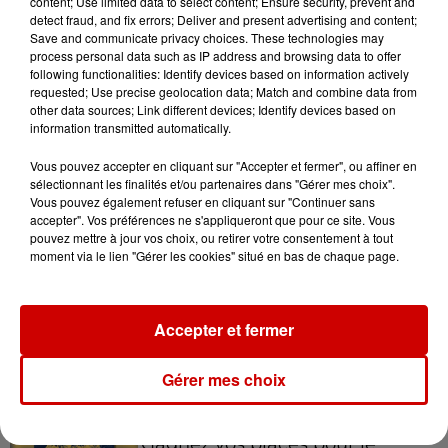
content; Use limited data to select content; Ensure security, prevent and
par...
detect fraud, and fix errors; Deliver and present advertising and content;
Save and communicate privacy choices. These technologies may
process personal data such as IP address and browsing data to offer
following functionalities: Identify devices based on information actively
5 août 2026
requested; Use precise geolocation data; Match and combine data from
"Attention au démarchage
other data sources; Link different devices; Identify devices based on
abusif" : la préfecture de la
information transmitted automatically.
Gironde...
Vous pouvez accepter en cliquant sur "Accepter et fermer", ou affiner en
sélectionnant les finalités et/ou partenaires dans "Gérer mes choix".
Vous pouvez également refuser en cliquant sur "Continuer sans
5 août 2026
accepter". Vos préférences ne s'appliqueront que pour ce site. Vous
À LA UNE : incendie à La
pouvez mettre à jour vos choix, ou retirer votre consentement à tout
Rochelle, mégaferme de
moment via le lien "Gérer les cookies" situé en bas de chaque page.
saumons et succès...
Accepter et fermer
Gérer mes choix
Jeux
Voir plus
Gagnez vos places pour le