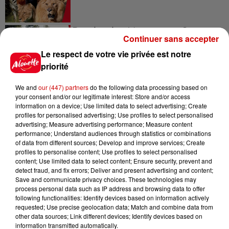
Destination Vacances - Gagnez
Continuer sans accepter
votre séjour en famille au cœur
de la...
Le respect de votre vie privée est notre
priorité
We and
our (447) partners
do the following data processing based on
your consent and/or our legitimate interest: Store and/or access
Destination Vacances : inscrivez-
information on a device; Use limited data to select advertising; Create
vous !
profiles for personalised advertising; Use profiles to select personalised
advertising; Measure advertising performance; Measure content
performance; Understand audiences through statistics or combinations
of data from different sources; Develop and improve services; Create
profiles to personalise content; Use profiles to select personalised
content; Use limited data to select content; Ensure security, prevent and
detect fraud, and fix errors; Deliver and present advertising and content;
Save and communicate privacy choices. These technologies may
Podcasts
Voir plus
process personal data such as IP address and browsing data to offer
following functionalities: Identify devices based on information actively
requested; Use precise geolocation data; Match and combine data from
Kelly Massol, figure
other data sources; Link different devices; Identify devices based on
emblématique de
information transmitted automatically.