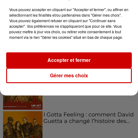
l'entrepreneuriat féminin
Vous pouvez accepter en cliquant sur "Accepter et fermer", ou affiner en
sélectionnant les finalités et/ou partenaires dans "Gérer mes choix".
Vous pouvez également refuser en cliquant sur "Continuer sans
accepter". Vos préférences ne s'appliqueront que pour ce site. Vous
Aménager un school bus au
pouvez mettre à jour vos choix, ou retirer votre consentement à tout
moment via le lien "Gérer les cookies" situé en bas de chaque page.
Canada et accueillir les bleus à
Boston,...
Accepter et fermer
Born in the U.S.A - Bruce
Gérer mes choix
Springsteen : la chanson que
l’Amérique...
I Gotta Feeling : comment David
Guetta a changé l’histoire des...