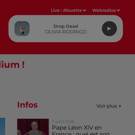
Live :
Alouette
Webradios
Drop Dead
OLIVIA RODRIGO
dium !
Infos
Voir plus
7 août 2026
Pape Léon XIV en
France : quel est son