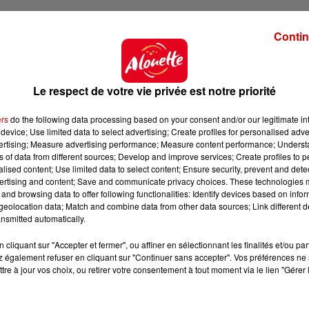
la concurrence : 7 sur 10 dans le classement viennent
Contin
Le respect de votre vie privée est notre priorité
ers
do the following data processing based on your consent and/or our legitimate int
device; Use limited data to select advertising; Create profiles for personalised adver
vertising; Measure advertising performance; Measure content performance; Unders
ns of data from different sources; Develop and improve services; Create profiles to 
alised content; Use limited data to select content; Ensure security, prevent and detect
ertising and content; Save and communicate privacy choices. These technologies
and browsing data to offer following functionalities: Identify devices based on infor
eolocation data; Match and combine data from other data sources; Link different de
nsmitted automatically.
cliquant sur "Accepter et fermer", ou affiner en sélectionnant les finalités et/ou pa
 également refuser en cliquant sur "Continuer sans accepter". Vos préférences ne 
tre à jour vos choix, ou retirer votre consentement à tout moment via le lien "Gérer 