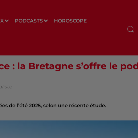
UX
PODCASTS
HOROSCOPE
e : la Bretagne s’offre le po
liste
ées de l’été 2025, selon une récente étude.