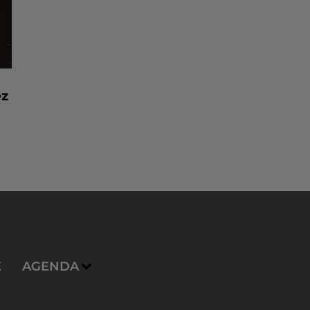
ez
E
AGENDA