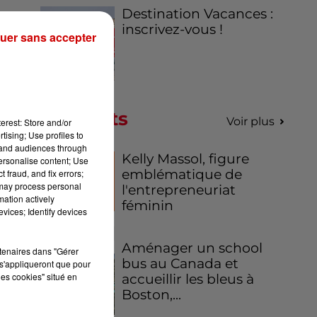
Destination Vacances :
 du
inscrivez-vous !
uer sans accepter
Podcasts
Voir plus
erest: Store and/or
tising; Use profiles to
tand audiences through
Kelly Massol, figure
personalise content; Use
emblématique de
 fraud, and fix errors;
 may process personal
l'entrepreneuriat
mation actively
féminin
vices; Identify devices
Aménager un school
rtenaires dans "Gérer
bus au Canada et
s'appliqueront que pour
les cookies" situé en
accueillir les bleus à
Boston,...