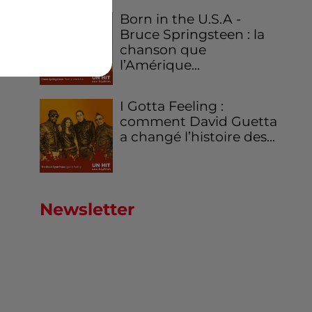
Born in the U.S.A -
Bruce Springsteen : la
chanson que
l’Amérique...
I Gotta Feeling :
comment David Guetta
a changé l’histoire des...
Newsletter