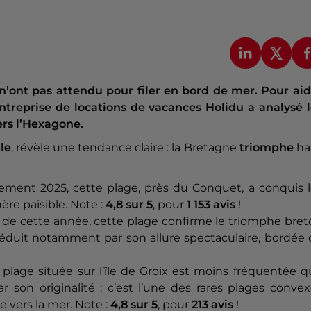
 n’ont pas attendu pour filer en bord de mer. Pour ai
’entreprise de locations de vacances Holidu a analysé 
ers l’Hexagone.
le
, révèle une tendance claire : la Bretagne
triomphe
ha
ement 2025, cette plage, près du Conquet, a conquis l
re paisible. Note :
4,8 sur 5
, pour
1 153 avis
!
e cette année, cette plage confirme le triomphe bret
séduit notamment par son allure spectaculaire, bordée
 plage située sur l’île de Groix est moins fréquentée 
par son originalité : c’est l’une des rares plages conve
vers la mer. Note :
4,8 sur 5
, pour
213 avis
!