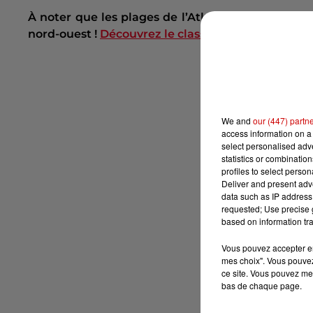
À noter que les plages de l’Atlantique écrasent 
nord-ouest !
Découvrez le classement complet
!
We and
our (447) partn
access information on a 
select personalised ad
statistics or combinatio
profiles to select person
Deliver and present adv
data such as IP address 
requested; Use precise g
based on information tra
Vous pouvez accepter en 
mes choix". Vous pouvez
ce site. Vous pouvez met
bas de chaque page.