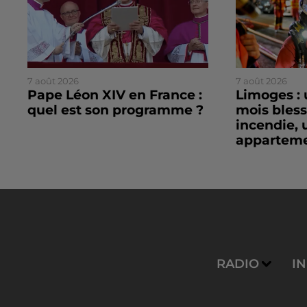
7 août 2026
7 août 2026
Pape Léon XIV en France :
Limoges : 
quel est son programme ?
mois bles
incendie, 
apparteme
RADIO
I