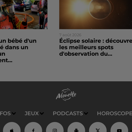
7 août 2026
un bébé d'un
Éclipse solaire : découvr
sé dans un
les meilleurs spots
un
d'observation du...
nt...
NFOS
JEUX
PODCASTS
HOROSCOP