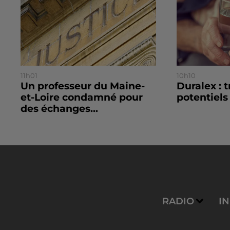
11h01
10h10
Un professeur du Maine-
Duralex : 
et-Loire condamné pour
potentiels
des échanges...
RADIO
I