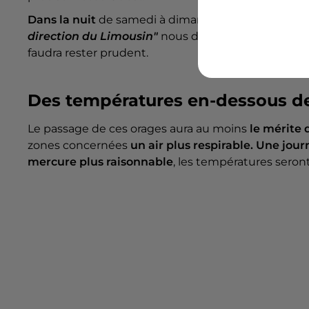
Dans la nuit
de samedi à dimanche,
une seconde s
direction du Limousin"
nous dit Météo Ouest. Elle
faudra rester prudent.
Des températures en-dessous d
Le passage de ces orages aura au moins
le mérite 
zones concernées
un air plus respirable. Une jou
mercure plus raisonnable
, les températures seron