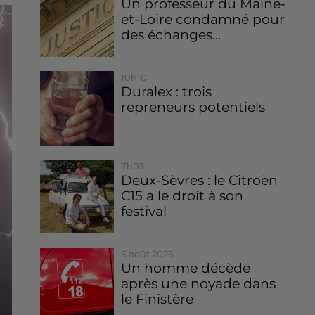
Un professeur du Maine-
et-Loire condamné pour
des échanges...
10h10
Duralex : trois
repreneurs potentiels
7h03
Deux-Sèvres : le Citroën
C15 a le droit à son
festival
6 août 2026
Un homme décède
après une noyade dans
le Finistère