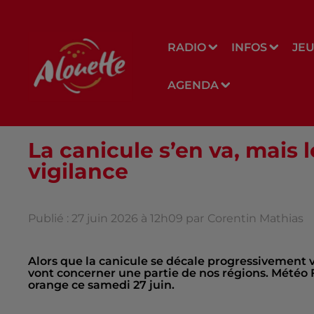
RADIO
INFOS
JE
AGENDA
La canicule s’en va, mais 
vigilance
Publié : 27 juin 2026 à 12h09 par
Corentin Mathias
Alors que la canicule se décale progressivement ve
vont concerner une partie de nos régions. Météo 
orange ce samedi 27 juin.