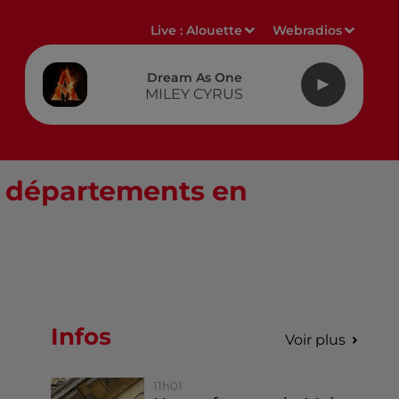
Live :
Alouette
Webradios
Dream As One
MILEY CYRUS
rs départements en
Infos
Voir plus
11h01