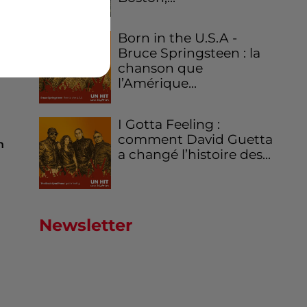
Born in the U.S.A -
Bruce Springsteen : la
chanson que
l’Amérique...
I Gotta Feeling :
comment David Guetta
n
a changé l’histoire des...
Newsletter