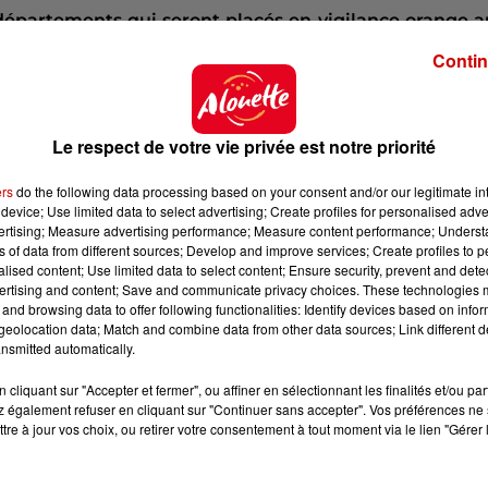
départements qui seront placés en vigilance orange a
ntre-Val-de-Loire, la Vienne, la Charente et la Giron
Contin
Le respect de votre vie privée est notre priorité
 du dépôt de cookies que vous avez exprimé. Si vous
 votre accord en cliquant sur le bouton ci-dessous.
ers
do the following data processing based on your consent and/or our legitimate int
device; Use limited data to select advertising; Create profiles for personalised adver
her l'élément
vertising; Measure advertising performance; Measure content performance; Unders
ns of data from different sources; Develop and improve services; Create profiles to 
alised content; Use limited data to select content; Ensure security, prevent and detect
ertising and content; Save and communicate privacy choices. These technologies
Poitou-Charentes au Centre-Val-de-
and browsing data to offer following functionalities: Identify devices based on infor
eolocation data; Match and combine data from other data sources; Link different de
nsmitted automatically.
gradation orageuse en cours d’après-midi et en soir
cliquant sur "Accepter et fermer", ou affiner en sélectionnant les finalités et/ou pa
orages seront probablement
très violents,
et seront
 également refuser en cliquant sur "Continuer sans accepter". Vos préférences ne 
de 30 mm en peu de temps,
de la grêle
de taille
tre à jour vos choix, ou retirer votre consentement à tout moment via le lien "Gérer 
 que
de violentes rafales de vent à plus de 100 km/h"