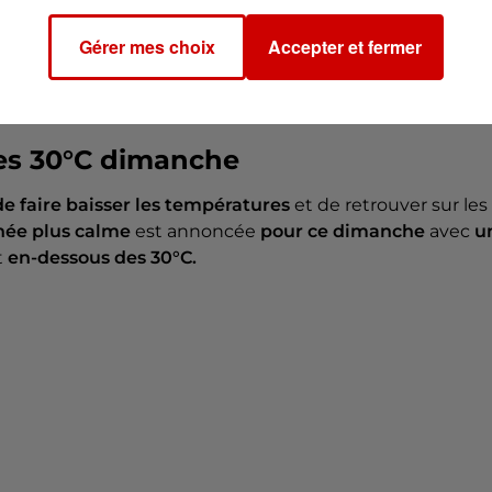
alve orageuse sera possible de
"l’est de l’Aquitaine en
Gérer mes choix
Accepter et fermer
 sera sans doute
moins intense que la première,
mais il
es 30°C dimanche
de faire baisser les températures
et de retrouver sur les
rnée plus calme
est annoncée
pour ce dimanche
avec
u
t
en-dessous des 30°C.