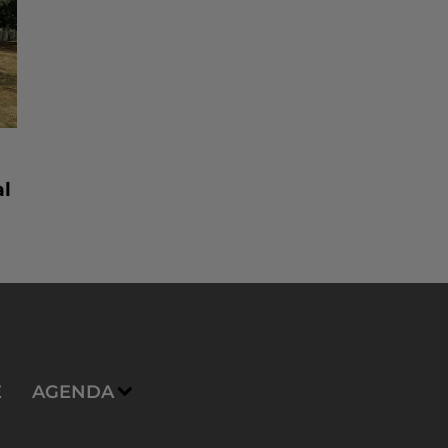
al
E
AGENDA