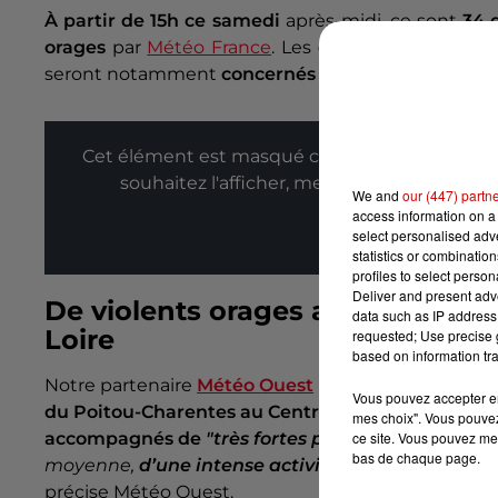
À partir de 15h ce samedi
après-midi, ce sont
34 
orages
par
Météo France
. Les
départements du Ce
seront notamment
concernés par cette alerte.
Cet élément est masqué compte-tenu du refus
souhaitez l'afficher, merci de nous donner
We and
our (447) partn
access information on a 
Affic
select personalised ad
statistics or combinatio
profiles to select person
Deliver and present adv
De violents orages attendus du 
data such as IP address 
Loire
requested; Use precise g
based on information tra
Notre partenaire
Météo Ouest
nous annonce une dé
Vous pouvez accepter en 
du Poitou-Charentes au Centre-Val-de-Loire.
Ces 
mes choix". Vous pouvez
accompagnés de
"très fortes précipitations,
plus 
ce site. Vous pouvez met
bas de chaque page.
moyenne,
d’une intense activité électrique
ainsi
précise Météo Ouest.