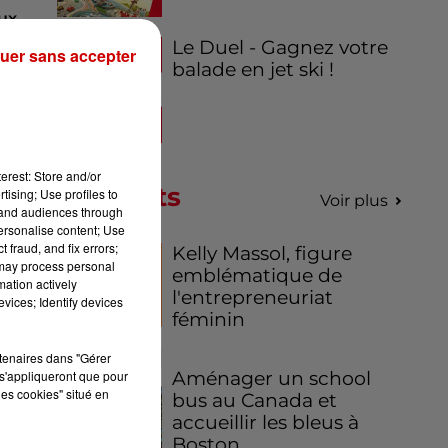
ux
de
Le Duel - Gagnez votre
uer sans accepter
balade en jet ski !
erest: Store and/or
Podcasts
tising; Use profiles to
Voir plus
tand audiences through
personalise content; Use
 fraud, and fix errors;
Kelly Massol, figure
 may process personal
emblématique de
mation actively
l'entrepreneuriat
vices; Identify devices
féminin
ée
rtenaires dans "Gérer
s'appliqueront que pour
Aménager un school
les cookies" situé en
bus au Canada et
accueillir les bleus à
Boston,...