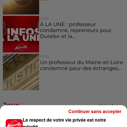
11h51
À LA UNE : professeur
condamné, repreneurs pour
Duralex et la...
11h01
Un professeur du Maine-et-Loire
condamné pour des échanges...
Jeux
Voir plus
Continuer sans accepter
Le respect de votre vie privée est notre
Gagnez vos places pour le
priorité
Festival du Roi Arthur 2026 !