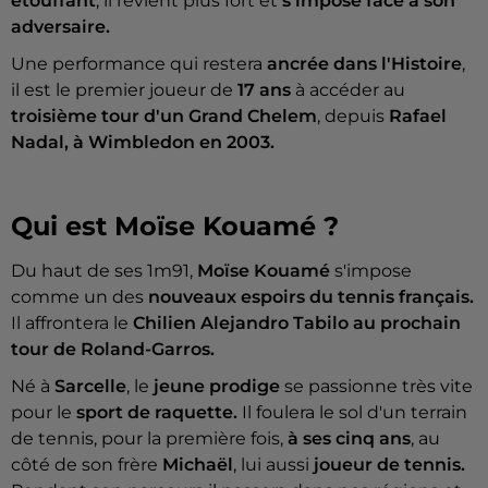
étouffant
, il revient plus fort et
s'impose face à son
adversaire.
Une performance qui restera
ancrée dans l'Histoire
,
il est le premier joueur de
17 ans
à accéder au
troisième tour d'un Grand Chelem
, depuis
Rafael
Nadal, à Wimbledon en 2003.
Qui est Moïse Kouamé ?
Du haut de ses 1m91,
Moïse Kouamé
s'impose
comme un des
nouveaux espoirs du tennis français.
Il affrontera le
Chilien Alejandro Tabilo au prochain
tour de Roland-Garros.
Né à
Sarcelle
, le
jeune prodige
se passionne très vite
pour le
sport de raquette.
Il foulera le sol d'un terrain
de tennis, pour la première fois,
à ses cinq ans
, au
côté de son frère
Michaël
, lui aussi
joueur de tennis.