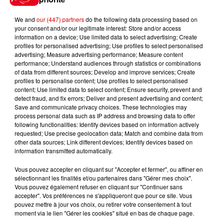
We and
our (447) partners
do the following data processing based on
your consent and/or our legitimate interest: Store and/or access
information on a device; Use limited data to select advertising; Create
profiles for personalised advertising; Use profiles to select personalised
Gagnez vos entrées pour le
advertising; Measure advertising performance; Measure content
performance; Understand audiences through statistics or combinations
Musée du Sport Automobile au
of data from different sources; Develop and improve services; Create
Mans !
profiles to personalise content; Use profiles to select personalised
content; Use limited data to select content; Ensure security, prevent and
detect fraud, and fix errors; Deliver and present advertising and content;
Save and communicate privacy choices. These technologies may
process personal data such as IP address and browsing data to offer
Alouette vous invite à
following functionalities: Identify devices based on information actively
Futuroscope Xperiences !
requested; Use precise geolocation data; Match and combine data from
other data sources; Link different devices; Identify devices based on
information transmitted automatically.
Vous pouvez accepter en cliquant sur "Accepter et fermer", ou affiner en
sélectionnant les finalités et/ou partenaires dans "Gérer mes choix".
Le Duel - Gagnez votre balade
Vous pouvez également refuser en cliquant sur "Continuer sans
en jet ski !
accepter". Vos préférences ne s'appliqueront que pour ce site. Vous
pouvez mettre à jour vos choix, ou retirer votre consentement à tout
moment via le lien "Gérer les cookies" situé en bas de chaque page.