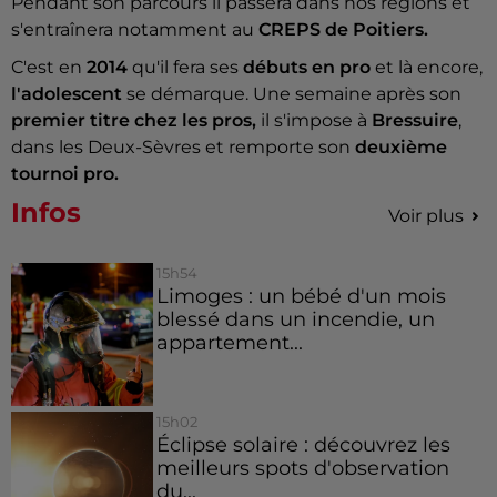
Pendant son parcours il passera dans nos régions et
s'entraînera notamment au
CREPS de Poitiers.
C'est en
2014
qu'il fera ses
débuts en pro
et là encore,
l'adolescent
se démarque. Une semaine après son
premier titre chez les pros,
il s'impose à
Bressuire
,
dans les Deux-Sèvres et remporte son
deuxième
tournoi pro.
Infos
Voir plus
15h54
Limoges : un bébé d'un mois
blessé dans un incendie, un
appartement...
15h02
Éclipse solaire : découvrez les
meilleurs spots d'observation
du...