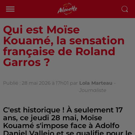
Qui est Moïse
Kouamé, la sensation
française de Roland
Garros ?
Publié : 28 mai 2026 à 17h01 par
Lola Marteau
-
Journaliste
C'est historique ! À seulement 17
ans, ce jeudi 28 mai, Moïse
Kouamé s'impose face à Adolfo
Daniel Vallejo et se qualifie pour le