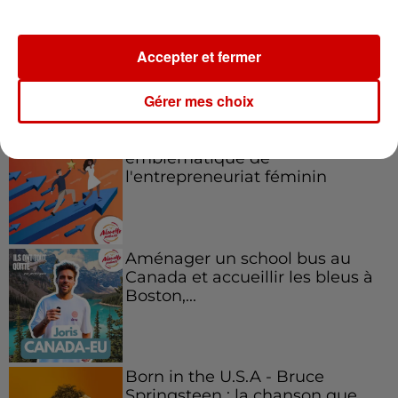
Accepter et fermer
Podcasts
Voir plus
Gérer mes choix
Kelly Massol, figure
emblématique de
l'entrepreneuriat féminin
Aménager un school bus au
Canada et accueillir les bleus à
Boston,...
Born in the U.S.A - Bruce
Springsteen : la chanson que