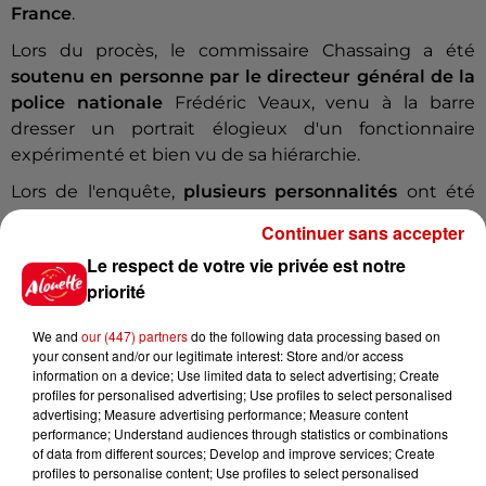
France
.
Lors du procès, le commissaire Chassaing a été
soutenu en personne par le directeur général de la
police nationale
Frédéric Veaux, venu à la barre
dresser un portrait élogieux d'un fonctionnaire
expérimenté et bien vu de sa hiérarchie.
Lors de l'enquête,
plusieurs personnalités
ont été
témoins assistés ou mises en examen, dont le préfet
Continuer sans accepter
et la maire de Nantes, avant de bénéficier d'
un non-
Le respect de votre vie privée est notre
lieu
.
priorité
Infos
Voir plus
We and
our (447) partners
do the following data processing based on
your consent and/or our legitimate interest: Store and/or access
17h06
information on a device; Use limited data to select advertising; Create
Pape Léon XIV en France : quel
profiles for personalised advertising; Use profiles to select personalised
est son programme ?
advertising; Measure advertising performance; Measure content
performance; Understand audiences through statistics or combinations
of data from different sources; Develop and improve services; Create
profiles to personalise content; Use profiles to select personalised