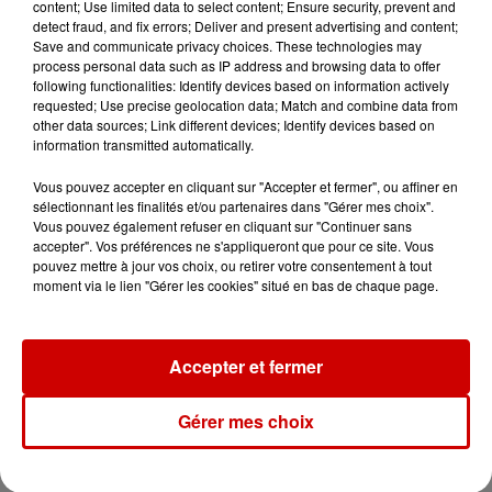
content; Use limited data to select content; Ensure security, prevent and
detect fraud, and fix errors; Deliver and present advertising and content;
15h54
Save and communicate privacy choices. These technologies may
Limoges : un bébé d'un mois
process personal data such as IP address and browsing data to offer
blessé dans un incendie, un
following functionalities: Identify devices based on information actively
appartement...
requested; Use precise geolocation data; Match and combine data from
other data sources; Link different devices; Identify devices based on
information transmitted automatically.
15h02
Vous pouvez accepter en cliquant sur "Accepter et fermer", ou affiner en
Éclipse solaire : découvrez les
sélectionnant les finalités et/ou partenaires dans "Gérer mes choix".
meilleurs spots d'observation
Vous pouvez également refuser en cliquant sur "Continuer sans
du...
accepter". Vos préférences ne s'appliqueront que pour ce site. Vous
pouvez mettre à jour vos choix, ou retirer votre consentement à tout
moment via le lien "Gérer les cookies" situé en bas de chaque page.
11h51
À LA UNE : professeur
condamné, repreneurs pour
Accepter et fermer
Duralex et la...
Gérer mes choix