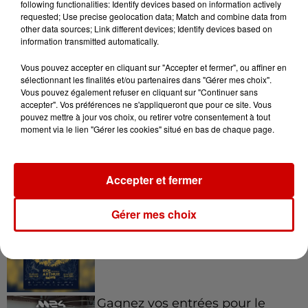
following functionalities: Identify devices based on information actively
requested; Use precise geolocation data; Match and combine data from
other data sources; Link different devices; Identify devices based on
information transmitted automatically.
11h51
Vous pouvez accepter en cliquant sur "Accepter et fermer", ou affiner en
À LA UNE : affaire Manon
sélectionnant les finalités et/ou partenaires dans "Gérer mes choix".
Relandeau, musée cambriolé et
Vous pouvez également refuser en cliquant sur "Continuer sans
Amel Bent en...
accepter". Vos préférences ne s'appliqueront que pour ce site. Vous
pouvez mettre à jour vos choix, ou retirer votre consentement à tout
moment via le lien "Gérer les cookies" situé en bas de chaque page.
Jeux
Voir plus
Accepter et fermer
Gagnez vos places pour le
Gérer mes choix
Festival du Roi Arthur 2026 !
Gagnez vos entrées pour le