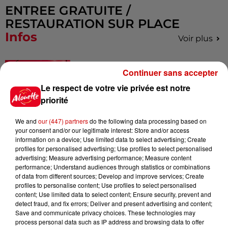
ENTREE GRATUITE /
RESTAURATION SUR PLACE
Infos
Voir plus
15h30
Continuer sans accepter
Un homme décède après une
noyade dans le Finistère
Le respect de votre vie privée est notre
priorité
We and
our (447) partners
do the following data processing based on
your consent and/or our legitimate interest: Store and/or access
14h48
information on a device; Use limited data to select advertising; Create
Vendre un chiot en animalerie
profiles for personalised advertising; Use profiles to select personalised
peut coûter très cher
advertising; Measure advertising performance; Measure content
performance; Understand audiences through statistics or combinations
of data from different sources; Develop and improve services; Create
profiles to personalise content; Use profiles to select personalised
content; Use limited data to select content; Ensure security, prevent and
14h03
detect fraud, and fix errors; Deliver and present advertising and content;
Invasion de physalies sur des
Save and communicate privacy choices. These technologies may
plages du Sud-Ouest
process personal data such as IP address and browsing data to offer