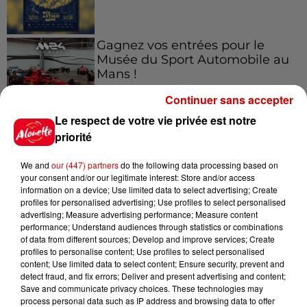
Gagnez vos entrées pour le
Musée du Sport Automobile au
Mans !
Continuer sans accepter
Le respect de votre vie privée est notre
priorité
Alouette vous invite à
Futuroscope Xperiences !
We and
our (447) partners
do the following data processing based on
your consent and/or our legitimate interest: Store and/or access
information on a device; Use limited data to select advertising; Create
profiles for personalised advertising; Use profiles to select personalised
advertising; Measure advertising performance; Measure content
performance; Understand audiences through statistics or combinations
Le Duel - Gagnez votre balade
of data from different sources; Develop and improve services; Create
en jet ski !
profiles to personalise content; Use profiles to select personalised
content; Use limited data to select content; Ensure security, prevent and
detect fraud, and fix errors; Deliver and present advertising and content;
Save and communicate privacy choices. These technologies may
process personal data such as IP address and browsing data to offer