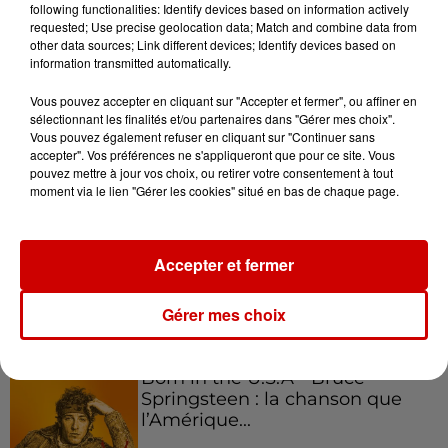
following functionalities: Identify devices based on information actively
requested; Use precise geolocation data; Match and combine data from
other data sources; Link different devices; Identify devices based on
Podcasts
Voir plus
information transmitted automatically.
Vous pouvez accepter en cliquant sur "Accepter et fermer", ou affiner en
Kelly Massol, figure
sélectionnant les finalités et/ou partenaires dans "Gérer mes choix".
emblématique de
Vous pouvez également refuser en cliquant sur "Continuer sans
l'entrepreneuriat féminin
accepter". Vos préférences ne s'appliqueront que pour ce site. Vous
pouvez mettre à jour vos choix, ou retirer votre consentement à tout
moment via le lien "Gérer les cookies" situé en bas de chaque page.
Aménager un school bus au
Accepter et fermer
Canada et accueillir les bleus à
Boston,...
Gérer mes choix
Born in the U.S.A - Bruce
Springsteen : la chanson que
l’Amérique...