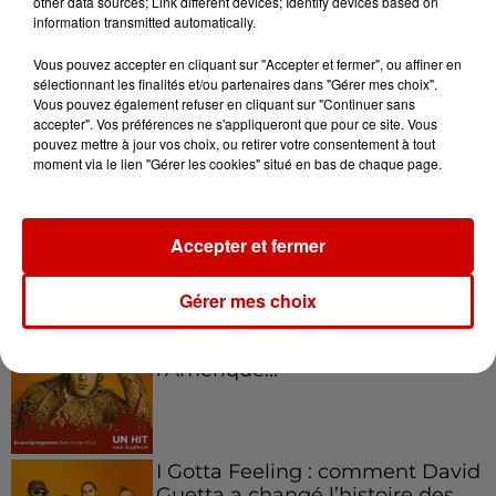
other data sources; Link different devices; Identify devices based on
information transmitted automatically.
Kelly Massol, figure
emblématique de
Vous pouvez accepter en cliquant sur "Accepter et fermer", ou affiner en
l'entrepreneuriat féminin
sélectionnant les finalités et/ou partenaires dans "Gérer mes choix".
Vous pouvez également refuser en cliquant sur "Continuer sans
accepter". Vos préférences ne s'appliqueront que pour ce site. Vous
pouvez mettre à jour vos choix, ou retirer votre consentement à tout
moment via le lien "Gérer les cookies" situé en bas de chaque page.
Aménager un school bus au
Canada et accueillir les bleus à
Boston,...
Accepter et fermer
Gérer mes choix
Born in the U.S.A - Bruce
Springsteen : la chanson que
l’Amérique...
I Gotta Feeling : comment David
Guetta a changé l’histoire des...