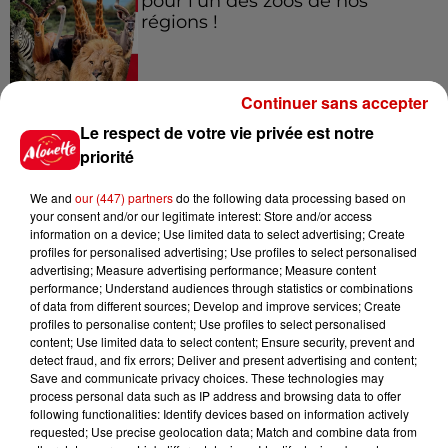
pour l'un des zoos de nos
régions !
Continuer sans accepter
Destination Vacances - Gagnez
Le respect de votre vie privée est notre
votre séjour en famille au cœur
de la...
priorité
We and
our (447) partners
do the following data processing based on
your consent and/or our legitimate interest: Store and/or access
information on a device; Use limited data to select advertising; Create
Destination Vacances : inscrivez-
profiles for personalised advertising; Use profiles to select personalised
vous !
advertising; Measure advertising performance; Measure content
performance; Understand audiences through statistics or combinations
of data from different sources; Develop and improve services; Create
profiles to personalise content; Use profiles to select personalised
content; Use limited data to select content; Ensure security, prevent and
detect fraud, and fix errors; Deliver and present advertising and content;
Save and communicate privacy choices. These technologies may
process personal data such as IP address and browsing data to offer
Podcasts
following functionalities: Identify devices based on information actively
Voir plus
requested; Use precise geolocation data; Match and combine data from