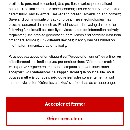
profiles to personalise content; Use profiles to select personalised
content; Use limited data to select content; Ensure security, prevent and
detect fraud, and fix errors; Deliver and present advertising and content;
Save and communicate privacy choices. These technologies may
process personal data such as IP address and browsing data to offer
Le Duel - Gagnez votre balade
following functionalities: Identify devices based on information actively
en jet ski !
requested; Use precise geolocation data; Match and combine data from
other data sources; Link different devices; Identify devices based on
information transmitted automatically.
Vous pouvez accepter en cliquant sur "Accepter et fermer", ou affiner en
sélectionnant les finalités et/ou partenaires dans "Gérer mes choix".
Vous pouvez également refuser en cliquant sur "Continuer sans
accepter". Vos préférences ne s'appliqueront que pour ce site. Vous
Podcasts
Voir plus
pouvez mettre à jour vos choix, ou retirer votre consentement à tout
moment via le lien "Gérer les cookies" situé en bas de chaque page.
Kelly Massol, figure
emblématique de
Accepter et fermer
l'entrepreneuriat féminin
Gérer mes choix