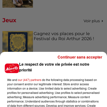
Jeux
Voir plus
Gagnez vos places pour le
Festival du Roi Arthur 2026 !
Continuer sans accepter
Le respect de votre vie privée est notre
Gagnez vos entrées pour le
priorité
Musée du Sport Automobile au
Mans !
We and
our (447) partners
do the following data processing based on
your consent and/or our legitimate interest: Store and/or access
information on a device; Use limited data to select advertising; Create
profiles for personalised advertising; Use profiles to select personalised
Alouette vous invite à
advertising; Measure advertising performance; Measure content
performance; Understand audiences through statistics or combinations
Futuroscope Xperiences !
of data from different sources; Develop and improve services; Create