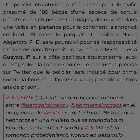
Un policier équatorien a été arrêté pour le trafic
présumé de 185 bébés d'une espèce de tortue
géante de l'archipel des Galapagos, découverts dans
une valise en partance pour le continent, a annoncé
ce lundi 29 mars le parquet. "Le policier Nixon
Alejandro P. D. sera poursuivi pour sa responsabilité
présumée dans l'expédition avortée de 185 tortues à
Guayaquil", sur la côte pacifique équatorienne (sud-
ouest), selon la même source. Le parquet a précisé
sur Twitter que le policier "sera inculpé pour crime
contre la flore et la faune sauvage, passible de trois
ans de prison".
#URGENTE
| Durante una inspección rutinaria
entre
@aerogalapagos
y
@parquegalapagos
en el
aeropuerto de
#Baltra
, se detectaron 185 tortugas
neonatos en una maleta que se trasladaba al
Ecuador continental. Fiscalía y
#UPMA
están
tomando procedimiento. Noticia en desarrollo.