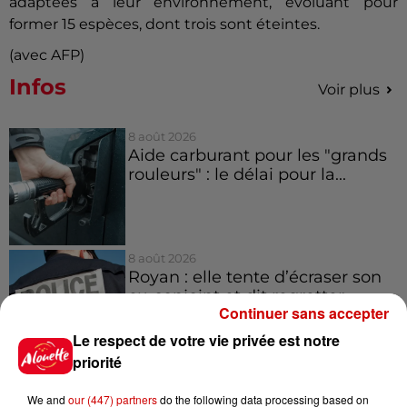
adaptées à leur environnement, évoluant pour
former 15 espèces, dont trois sont éteintes.
(avec AFP)
Infos
Voir plus
8 août 2026
Aide carburant pour les "grands
rouleurs" : le délai pour la...
8 août 2026
Royan : elle tente d’écraser son
ex-conjoint et dit regretter...
Continuer sans accepter
Le respect de votre vie privée est notre
priorité
8 août 2026
Cambriolages : plus de 18 000
We and
our (447) partners
do the following data processing based on