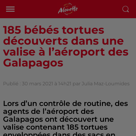
185 bébés tortues
découverts dans une
valise à l’aéroport des
Galapagos
Publié : 30 mars 2021 à 14h21 par Julia Maz-Loumides
Lors d’un contrôle de routine, des
agents de l’aéroport des
Galapagos ont découvert une
valise contenant 185 tortues
enveloppées dans des sacs en