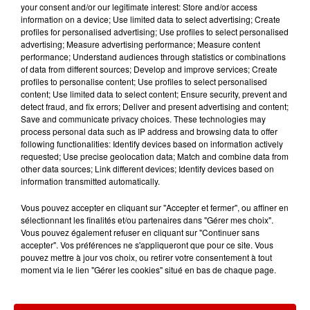
logements visités en juillet 2026,
your consent and/or our legitimate interest: Store and/or access
information on a device; Use limited data to select advertising; Create
en...
profiles for personalised advertising; Use profiles to select personalised
advertising; Measure advertising performance; Measure content
performance; Understand audiences through statistics or combinations
of data from different sources; Develop and improve services; Create
7 août 2026
profiles to personalise content; Use profiles to select personalised
Pape Léon XIV en France : quel
content; Use limited data to select content; Ensure security, prevent and
est son programme ?
detect fraud, and fix errors; Deliver and present advertising and content;
Save and communicate privacy choices. These technologies may
process personal data such as IP address and browsing data to offer
following functionalities: Identify devices based on information actively
requested; Use precise geolocation data; Match and combine data from
other data sources; Link different devices; Identify devices based on
information transmitted automatically.
Jeux
Voir plus
Vous pouvez accepter en cliquant sur "Accepter et fermer", ou affiner en
sélectionnant les finalités et/ou partenaires dans "Gérer mes choix".
Gagnez vos places pour le
Vous pouvez également refuser en cliquant sur "Continuer sans
festival Marché Gourmand 2026
accepter". Vos préférences ne s'appliqueront que pour ce site. Vous
à Coulon !
pouvez mettre à jour vos choix, ou retirer votre consentement à tout
moment via le lien "Gérer les cookies" situé en bas de chaque page.