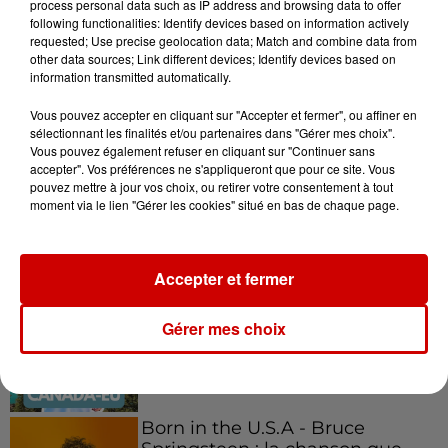
process personal data such as IP address and browsing data to offer
following functionalities: Identify devices based on information actively
requested; Use precise geolocation data; Match and combine data from
other data sources; Link different devices; Identify devices based on
information transmitted automatically.
Podcasts
Voir plus
Vous pouvez accepter en cliquant sur "Accepter et fermer", ou affiner en
sélectionnant les finalités et/ou partenaires dans "Gérer mes choix".
Vous pouvez également refuser en cliquant sur "Continuer sans
Kelly Massol, figure
accepter". Vos préférences ne s'appliqueront que pour ce site. Vous
emblématique de
pouvez mettre à jour vos choix, ou retirer votre consentement à tout
l'entrepreneuriat féminin
moment via le lien "Gérer les cookies" situé en bas de chaque page.
Accepter et fermer
Aménager un school bus au
Canada et accueillir les bleus à
Gérer mes choix
Boston,...
Born in the U.S.A - Bruce