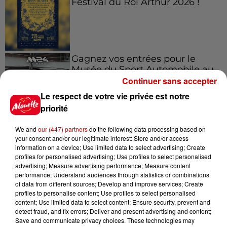
Festival du Roi Arthur 2026 !
Gagnez vos entrées pour le
Musée du Sport Automobile au
Mans !
Continuer sans accepter
Le respect de votre vie privée est notre
priorité
Alouette vous invite à
We and
our (447) partners
do the following data processing based on
Futuroscope Xperiences !
your consent and/or our legitimate interest: Store and/or access
information on a device; Use limited data to select advertising; Create
profiles for personalised advertising; Use profiles to select personalised
advertising; Measure advertising performance; Measure content
performance; Understand audiences through statistics or combinations
of data from different sources; Develop and improve services; Create
profiles to personalise content; Use profiles to select personalised
Le Duel - Gagnez votre balade
content; Use limited data to select content; Ensure security, prevent and
en jet ski !
detect fraud, and fix errors; Deliver and present advertising and content;
Save and communicate privacy choices. These technologies may