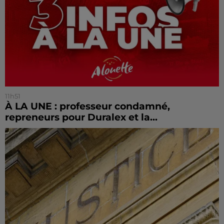
11h51
À LA UNE : professeur condamné,
repreneurs pour Duralex et la...