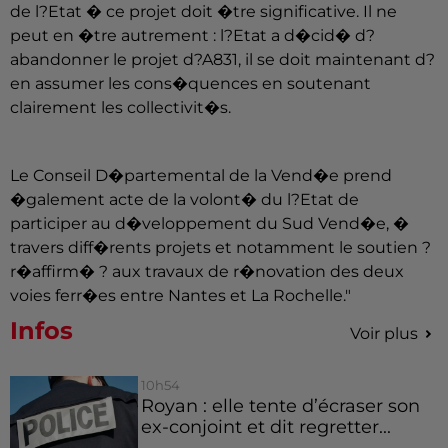
de l?Etat � ce projet doit �tre significative. Il ne
peut en �tre autrement : l?Etat a d�cid� d?
abandonner le projet d?A831, il se doit maintenant d?
en assumer les cons�quences en soutenant
clairement les collectivit�s.
Le Conseil D�partemental de la Vend�e prend
�galement acte de la volont� du l?Etat de
participer au d�veloppement du Sud Vend�e, �
travers diff�rents projets et notamment le soutien ?
r�affirm� ? aux travaux de r�novation des deux
voies ferr�es entre Nantes et La Rochelle."
Infos
Voir plus
10h54
Royan : elle tente d’écraser son
ex-conjoint et dit regretter...