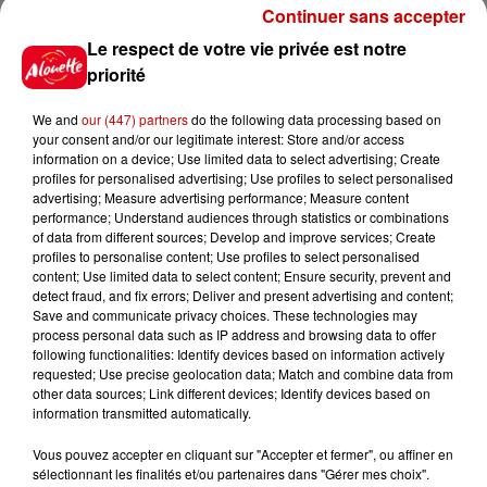
Continuer sans accepter
Le respect de votre vie privée est notre
priorité
Destination Vacances : inscrivez-
vous !
We and
our (447) partners
do the following data processing based on
your consent and/or our legitimate interest: Store and/or access
information on a device; Use limited data to select advertising; Create
profiles for personalised advertising; Use profiles to select personalised
advertising; Measure advertising performance; Measure content
performance; Understand audiences through statistics or combinations
of data from different sources; Develop and improve services; Create
Podcasts
profiles to personalise content; Use profiles to select personalised
Voir plus
content; Use limited data to select content; Ensure security, prevent and
detect fraud, and fix errors; Deliver and present advertising and content;
Save and communicate privacy choices. These technologies may
Kelly Massol, figure
process personal data such as IP address and browsing data to offer
emblématique de
following functionalities: Identify devices based on information actively
l'entrepreneuriat féminin
requested; Use precise geolocation data; Match and combine data from
other data sources; Link different devices; Identify devices based on
information transmitted automatically.
Vous pouvez accepter en cliquant sur "Accepter et fermer", ou affiner en
Aménager un school bus au
sélectionnant les finalités et/ou partenaires dans "Gérer mes choix".