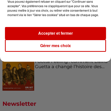
Canada et accueillir les bleus à
Vous pouvez également refuser en cliquant sur "Continuer sans
Boston,...
accepter". Vos préférences ne s'appliqueront que pour ce site. Vous
pouvez mettre à jour vos choix, ou retirer votre consentement à tout
moment via le lien "Gérer les cookies" situé en bas de chaque page.
Born in the U.S.A - Bruce
Accepter et fermer
Springsteen : la chanson que
l’Amérique...
Gérer mes choix
I Gotta Feeling : comment David
Guetta a changé l’histoire des...
Newsletter