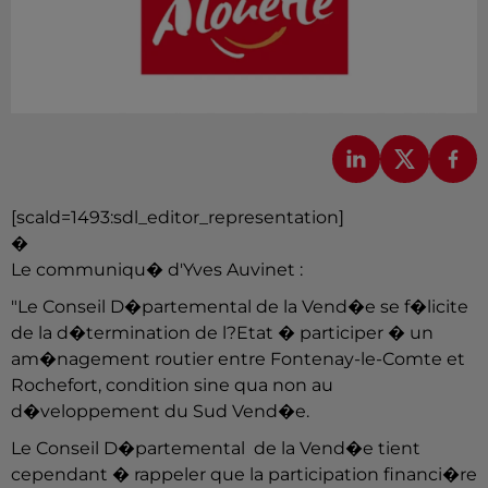
[scald=1493:sdl_editor_representation]
�
Le communiqu� d'Yves Auvinet :
"Le Conseil D�partemental de la Vend�e se f�licite
de la d�termination de l?Etat � participer � un
am�nagement routier entre Fontenay-le-Comte et
Rochefort, condition sine qua non au
d�veloppement du Sud Vend�e.
Le Conseil D�partemental de la Vend�e tient
cependant � rappeler que la participation financi�re