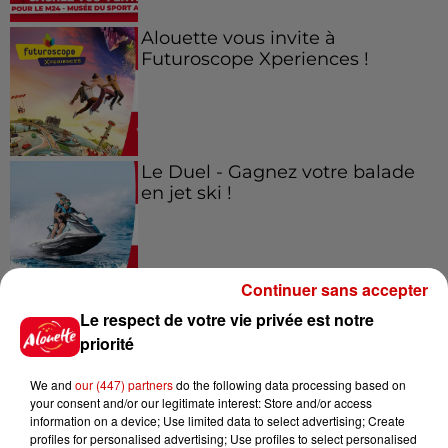
Alouette vous invite à
Futuroscope Xperiences !
Le Duel - Gagnez votre balade
en jet ski !
Continuer sans accepter
Le respect de votre vie privée est notre
Podcasts
priorité
Voir plus
We and
our (447) partners
do the following data processing based on
Kelly Massol, figure
your consent and/or our legitimate interest: Store and/or access
emblématique de
information on a device; Use limited data to select advertising; Create
l'entrepreneuriat féminin
profiles for personalised advertising; Use profiles to select personalised