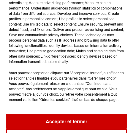
advertising; Measure advertising performance; Measure content
performance; Understand audiences through statistics or combinations
of data from different sources; Develop and improve services; Create
profiles to personalise content; Use profiles to select personalised
content; Use limited data to select content; Ensure security, prevent and
Aménager un school bus au
detect fraud, and fix errors; Deliver and present advertising and content;
Canada et accueillir les bleus à
Save and communicate privacy choices. These technologies may
Boston,...
process personal data such as IP address and browsing data to offer
following functionalities: Identify devices based on information actively
requested; Use precise geolocation data; Match and combine data from
other data sources; Link different devices; Identify devices based on
information transmitted automatically.
Born in the U.S.A - Bruce
Springsteen : la chanson que
Vous pouvez accepter en cliquant sur "Accepter et fermer", ou affiner en
l’Amérique...
sélectionnant les finalités et/ou partenaires dans "Gérer mes choix".
Vous pouvez également refuser en cliquant sur "Continuer sans
accepter". Vos préférences ne s'appliqueront que pour ce site. Vous
pouvez mettre à jour vos choix, ou retirer votre consentement à tout
moment via le lien "Gérer les cookies" situé en bas de chaque page.
I Gotta Feeling : comment David
Guetta a changé l’histoire des...
Accepter et fermer