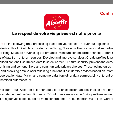
e la République de promettre des résultats rapides po
Contin
nes avait été interpellées dans le quartier Savary.
es ce mercredi matin.
Le respect de votre vie privée est notre priorité
ers
do the following data processing based on your consent and/or our legitimate int
device; Use limited data to select advertising; Create profiles for personalised adver
vertising; Measure advertising performance; Measure content performance; Unders
ns of data from different sources; Develop and improve services; Create profiles to 
alised content; Use limited data to select content; Ensure security, prevent and detect
ertising and content; Save and communicate privacy choices. These technologies
and browsing data to offer following functionalities: Identify devices based on infor
eolocation data; Match and combine data from other data sources; Link different de
nsmitted automatically.
cliquant sur "Accepter et fermer", ou affiner en sélectionnant les finalités et/ou pa
 également refuser en cliquant sur "Continuer sans accepter". Vos préférences ne 
tre à jour vos choix, ou retirer votre consentement à tout moment via le lien "Gérer 