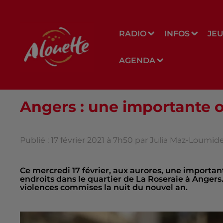
RADIO
INFOS
JE
AGENDA
Angers : une importante o
Publié : 17 février 2021 à 7h50 par Julia Maz-Loumid
Ce mercredi 17 février, aux aurores, une important
endroits dans le quartier de La Roseraie à Angers. 
violences commises la nuit du nouvel an.