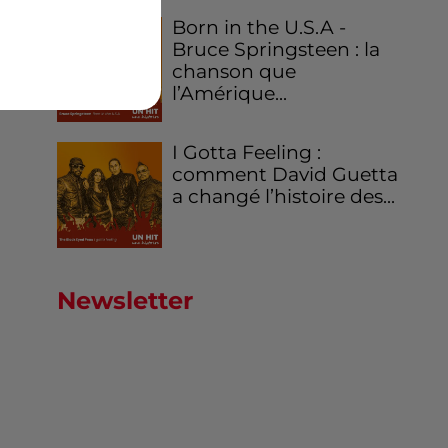
Born in the U.S.A -
Bruce Springsteen : la
chanson que
l’Amérique...
I Gotta Feeling :
comment David Guetta
a changé l’histoire des...
Newsletter