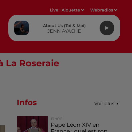
Live :
Alouette
Webradios
About Us (toi & Moi)
JENN AYACHE
à La Roseraie
Infos
Voir plus
17h06
Pape Léon XIV en
France : quel est son