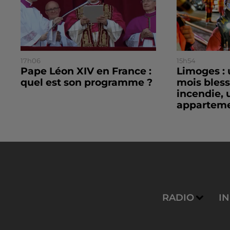
17h06
15h54
Pape Léon XIV en France :
Limoges : 
quel est son programme ?
mois bles
incendie, 
apparteme
RADIO
I