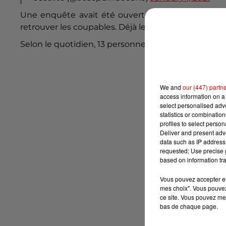
Une enquête avait été ouverte et le procureur d
retrouver les coupables. Déjà le 13 janvier, 7 person
Selon le quotidien, 13 personnes ont été interpellé
We and
our (447) partn
access information on a 
select personalised ad
statistics or combinatio
profiles to select person
Deliver and present adv
data such as IP address 
requested; Use precise g
based on information tra
Vous pouvez accepter en 
mes choix". Vous pouvez
ce site. Vous pouvez met
bas de chaque page.