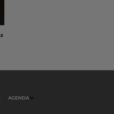
ez
E
AGENDA