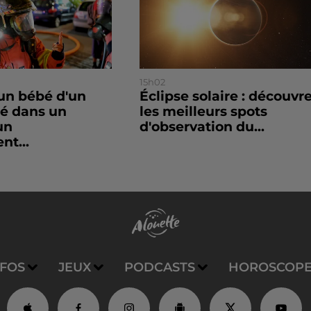
15h02
un bébé d'un
Éclipse solaire : découvr
sé dans un
les meilleurs spots
un
d'observation du...
nt...
NFOS
JEUX
PODCASTS
HOROSCOP