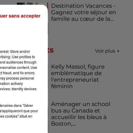
Destination Vacances -
ur
Gagnez votre séjour en
uer sans accepter
famille au cœur de la...
Podcasts
Voir plus
erest: Store and/or
tising; Use profiles to
tand audiences through
Kelly Massol, figure
personalise content; Use
emblématique de
 fraud, and fix errors;
 may process personal
l'entrepreneuriat
mation actively
féminin
vices; Identify devices
Aménager un school
rtenaires dans "Gérer
bus au Canada et
s'appliqueront que pour
les cookies" situé en
accueillir les bleus à
Boston,...